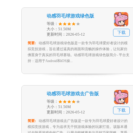
动感羽毛球游戏绿色版
等级：
大小：51.50M
下载
更新时间：2026-05-12
简要:
动感羽毛球游戏绿色版是一款专为羽毛球爱好者设计的模
拟竞技游戏，旨在通过逼真的画面和流畅的操作体验，让玩家仿
佛置身于真实的羽毛球赛场。动感羽毛球游戏绿色版简介- 平台支
持：适用于Android和iOS操...
动感羽毛球游戏去广告版
等级：
大小：51.50M
下载
更新时间：2026-05-12
简要:
动感羽毛球游戏去广告版是一款专为羽毛球爱好者设计的
模拟竞技游戏，专为追求无干扰游戏体验的玩家打造。该版本通
过去除原游戏中的广告，让用户能够更专注于技巧和策略，享受