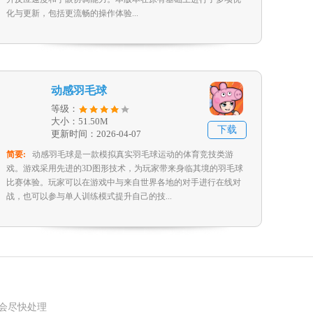
化与更新，包括更流畅的操作体验...
动感羽毛球
等级：
大小：51.50M
下载
更新时间：2026-04-07
简要:
动感羽毛球是一款模拟真实羽毛球运动的体育竞技类游
戏。游戏采用先进的3D图形技术，为玩家带来身临其境的羽毛球
比赛体验。玩家可以在游戏中与来自世界各地的对手进行在线对
战，也可以参与单人训练模式提升自己的技...
我们会尽快处理