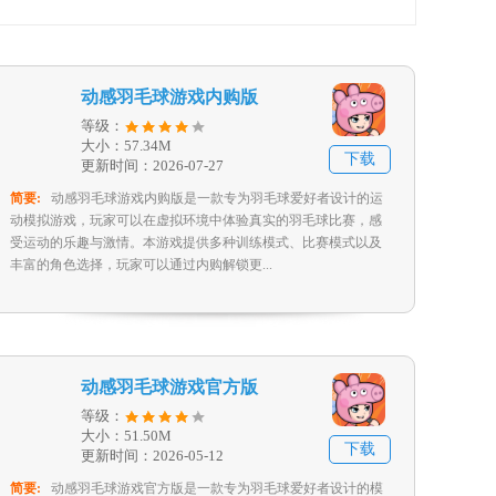
动感羽毛球游戏内购版
等级：
大小：57.34M
下载
更新时间：2026-07-27
简要:
动感羽毛球游戏内购版是一款专为羽毛球爱好者设计的运
动模拟游戏，玩家可以在虚拟环境中体验真实的羽毛球比赛，感
受运动的乐趣与激情。本游戏提供多种训练模式、比赛模式以及
丰富的角色选择，玩家可以通过内购解锁更...
动感羽毛球游戏官方版
等级：
大小：51.50M
下载
更新时间：2026-05-12
简要:
动感羽毛球游戏官方版是一款专为羽毛球爱好者设计的模