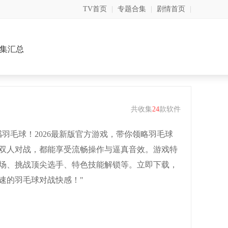
TV首页
|
专题合集
|
剧情首页
|
集汇总
共收集
24
款软件
羽毛球！2026最新版官方游戏，带你领略羽毛球
双人对战，都能享受流畅操作与逼真音效。游戏特
场、挑战顶尖选手、特色技能解锁等。立即下载，
速的羽毛球对战快感！"