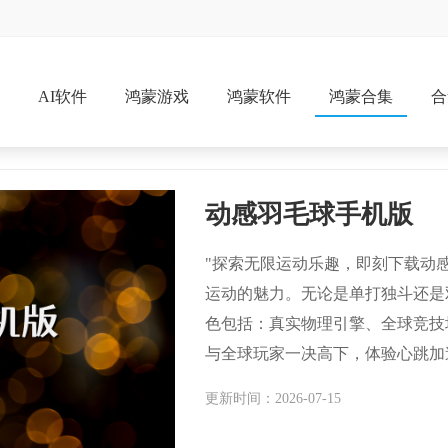
戏
AI软件
鸿蒙游戏
鸿蒙软件
鸿蒙合集
合
动感羽毛球手机版
"探索无限运动乐趣，即刻下载动感
运动的魅力。无论是单打独斗还是
色包括：真实物理引擎、全球竞技
与全球玩家一决高下，体验心跳加
更新时间：2026-07-15