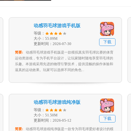
动感羽毛球游戏手机版
等级：
大小：55.09M
下载
更新时间：2026-07-30
简要:
动感羽毛球游戏手机版是一款模拟真实羽毛球比赛的体育
运动类游戏，专为手机平台设计，让玩家随时随地享受羽毛球的
乐趣。本游戏采用先进的物理引擎技术，提供流畅的操作体验和
逼真的运动效果。玩家可以选择不同的角色...
动感羽毛球游戏纯净版
等级：
大小：51.50M
下载
更新时间：2026-05-12
简要:
动感羽毛球游戏纯净版是一款专为羽毛球爱好者设计的模