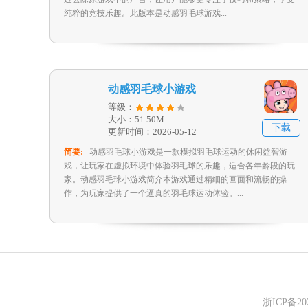
纯粹的竞技乐趣。此版本是动感羽毛球游戏...
动感羽毛球小游戏
等级：
大小：51.50M
下载
更新时间：2026-05-12
简要:
动感羽毛球小游戏是一款模拟羽毛球运动的休闲益智游
戏，让玩家在虚拟环境中体验羽毛球的乐趣，适合各年龄段的玩
家。动感羽毛球小游戏简介本游戏通过精细的画面和流畅的操
作，为玩家提供了一个逼真的羽毛球运动体验。...
浙ICP备2