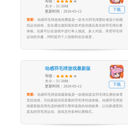
等级：
大小：51.50M
下载
更新时间：2026-05-12
简要:
动感羽毛球游戏免费版是一款专为羽毛球爱好者设计的模
拟运动游戏，旨在通过虚拟现实技术提供接近真实的羽毛球比赛
体验。玩家可以在游戏中进行单人挑战、多人对战，享受羽毛球
运动的乐趣，同时提升个人技能和反应速度...
动感羽毛球游戏最新版
等级：
大小：51.50M
下载
更新时间：2026-05-12
简要:
动感羽毛球游戏最新版是一款模拟真实羽毛球比赛的体育
竞技游戏，为玩家提供高质量的羽毛球对战体验。动感羽毛球游
戏最新版采用先进的物理引擎和逼真的动画效果，让玩家感受到
真实的羽毛球运动。游戏支持多种比赛模式...