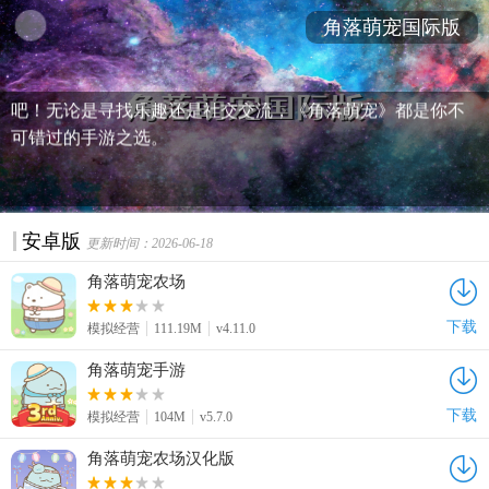
宠》还提供了丰富的社交功能，让玩家可以与其他玩家交
角落萌宠国际版
流、合作，共同打造强大的萌宠军团。现在就来下载《角落
萌宠》国际版，与全球玩家一起开启一场精彩的冒险之旅
吧！无论是寻找乐趣还是社交交流，《角落萌宠》都是你不
可错过的手游之选。
安卓版
更新时间：2026-06-18
角落萌宠农场
下载
模拟经营
111.19M
v4.11.0
角落萌宠手游
下载
模拟经营
104M
v5.7.0
角落萌宠农场汉化版