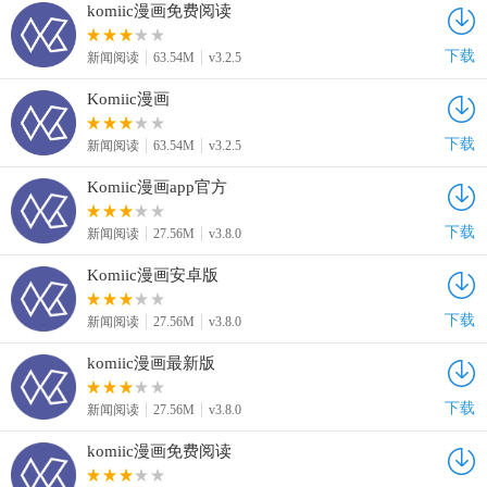
komiic漫画免费阅读
下载
新闻阅读
63.54M
v3.2.5
Komiic漫画
下载
新闻阅读
63.54M
v3.2.5
Komiic漫画app官方
下载
新闻阅读
27.56M
v3.8.0
Komiic漫画安卓版
下载
新闻阅读
27.56M
v3.8.0
komiic漫画最新版
下载
新闻阅读
27.56M
v3.8.0
komiic漫画免费阅读