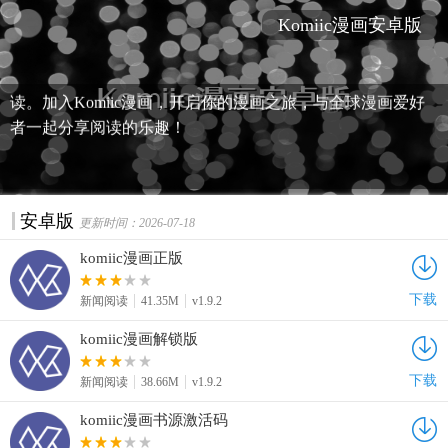
Komiic漫画安卓版
版特别优化，流畅不卡顿，打造极致阅读体验。手机APP免
费版，无需付费，轻松追更。热门、经典、新番漫画应有尽
有，满足你的所有漫画需求。支持离线下载，随时随地阅
读。加入Komiic漫画，开启你的漫画之旅，与全球漫画爱好
者一起分享阅读的乐趣！
安卓版
更新时间：2026-07-18
komiic漫画正版
下载
新闻阅读
41.35M
v1.9.2
komiic漫画解锁版
下载
新闻阅读
38.66M
v1.9.2
komiic漫画书源激活码