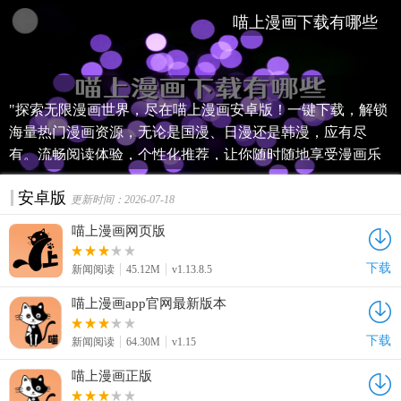
喵上漫画下载有哪些
"探索无限漫画世界，尽在喵上漫画安卓版！一键下载，解锁
海量热门漫画资源，无论是国漫、日漫还是韩漫，应有尽
有。流畅阅读体验，个性化推荐，让你随时随地享受漫画乐
趣。喵上漫画app，你的掌上漫画库，精彩不断电，每日更
新，追更不愁。立即下载，开启你的漫画之旅，与万千漫迷
安卓版
更新时间：2026-07-18
共同分享欢乐时光！"
喵上漫画网页版
下载
新闻阅读
45.12M
v1.13.8.5
喵上漫画app官网最新版本
下载
新闻阅读
64.30M
v1.15
喵上漫画正版