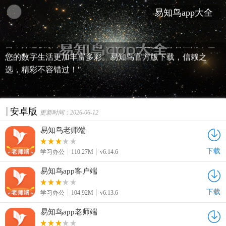
"探索无限应用可能，尽在易知鸟app大全！一键下载，畅享
易知鸟app大全
官方正版应用。无论是热门游戏、实用工具还是教育学习，
易知鸟app免费下载，满足你所有需求。安全、高速、无广
告，打造极致下载体验。立即访问，发现更多惊喜应用，让
您的数字生活更加丰富多彩。易知鸟官方版下载，信赖之
选，精彩不容错过！"
安卓版
更新时间：2026-06-12
易知鸟老师端
下载
学习办公
110.27M
v6.14.6
易知鸟app客户端
下载
学习办公
104.92M
v6.13.6
易知鸟app老师端