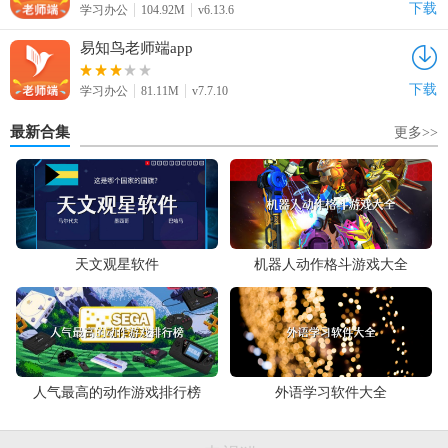
下载
学习办公
104.92M
v6.13.6
易知鸟老师端app
下载
学习办公
81.11M
v7.7.10
最新合集
更多>>
天文观星软件
机器人动作格斗游戏大全
人气最高的动作游戏排行榜
外语学习软件大全