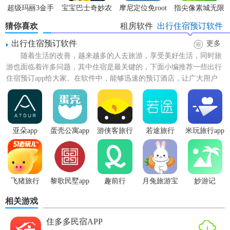
超级玛丽3金手
宝宝巴士奇妙农
摩尼定位免root
指尖像素城无限
指版
场最新版
代金券版
猜你喜欢
租房软件
出行住宿预订软件
出行住宿预订软件
更多
随着生活的改善，越来越多的人去旅游，享受美好生活，同时旅
游也面临着许多问题，其中住宿是最关键的，下面小编推荐一些出行
住宿预订app给大家。在软件中，能够迅速的预订酒店，让广大用户
的出行之旅变得更加的方...
亚朵app
蛋壳公寓app
游侠客旅行
若途旅行
米玩旅行app
app
飞猪旅行
黎歌民墅app
趣前行
月兔旅游宝
妙游记
相关游戏
住多多民宿APP