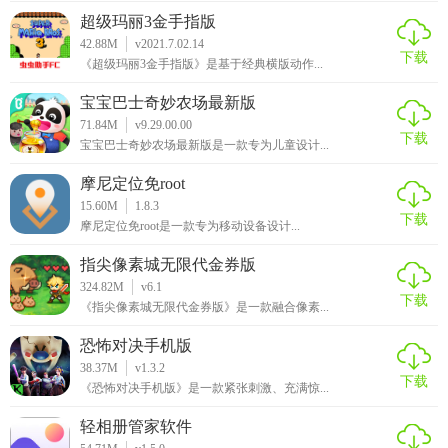
超级玛丽3金手指版
42.88M
v2021.7.02.14
下载
《超级玛丽3金手指版》是基于经典横版动作...
宝宝巴士奇妙农场最新版
71.84M
v9.29.00.00
下载
宝宝巴士奇妙农场最新版是一款专为儿童设计...
摩尼定位免root
15.60M
1.8.3
下载
摩尼定位免root是一款专为移动设备设计...
指尖像素城无限代金券版
324.82M
v6.1
下载
《指尖像素城无限代金券版》是一款融合像素...
恐怖对决手机版
38.37M
v1.3.2
下载
《恐怖对决手机版》是一款紧张刺激、充满惊...
轻相册管家软件