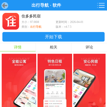
出行导航
·
软件
首页
首页
游戏
软件
游戏
鸿蒙
鸿蒙
软件
专题
鸿蒙游戏
鸿蒙软件
专题
住多多民宿
大小：97.06M
更新时间：2026-04-01
游戏
软件
类别：
出行导航
版本：v4.7.5
开始下载
详情
相关
评论