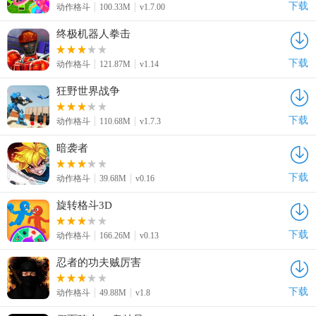
下载
动作格斗
100.33M
v1.7.00
终极机器人拳击
下载
动作格斗
121.87M
v1.14
狂野世界战争
下载
动作格斗
110.68M
v1.7.3
暗袭者
下载
动作格斗
39.68M
v0.16
旋转格斗3D
下载
动作格斗
166.26M
v0.13
忍者的功夫贼厉害
下载
动作格斗
49.88M
v1.8