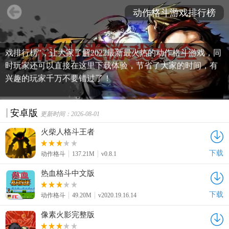
动作格斗游戏排行榜
动作格斗游戏不仅有剧情还有刺激热血的动作连招，非常受
玩家的喜爱。因此在这里，小编便为大家整合了“动作格斗游
戏排行榜”，让大家了解2022最新最火热的动作格斗游戏，同
时玩家还可以直接在这里下载体验，节省了大家的时间，有
兴趣的玩家千万不要错过了！
安卓版
更新时间：2026-08-01
火柴人格斗王者
下载
动作格斗
137.21M
v0.8.1
热血格斗中文版
下载
动作格斗
49.20M
v2020.19.16.14
像素火影完整版