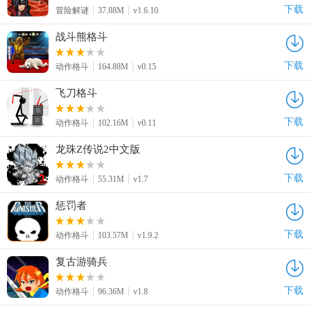
下载
冒险解谜
37.88M
v1.6.10
战斗熊格斗
下载
动作格斗
164.88M
v0.15
飞刀格斗
下载
动作格斗
102.16M
v0.11
龙珠Z传说2中文版
下载
动作格斗
55.31M
v1.7
惩罚者
下载
动作格斗
103.57M
v1.9.2
复古游骑兵
下载
动作格斗
96.36M
v1.8