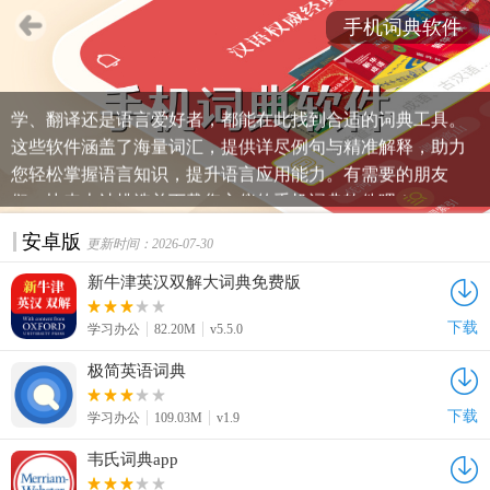
手机词典软件
手机词典软件应用合集，汇聚了多款全面且权威的手机词典
应用，为不同需求的用户提供强大支持。无论您是学习、教
学、翻译还是语言爱好者，都能在此找到合适的词典工具。
这些软件涵盖了海量词汇，提供详尽例句与精准解释，助力
您轻松掌握语言知识，提升语言应用能力。有需要的朋友
们，快来本站挑选并下载您心仪的手机词典软件吧！
安卓版
更新时间：2026-07-30
新牛津英汉双解大词典免费版
下载
学习办公
82.20M
v5.5.0
极简英语词典
下载
学习办公
109.03M
v1.9
韦氏词典app