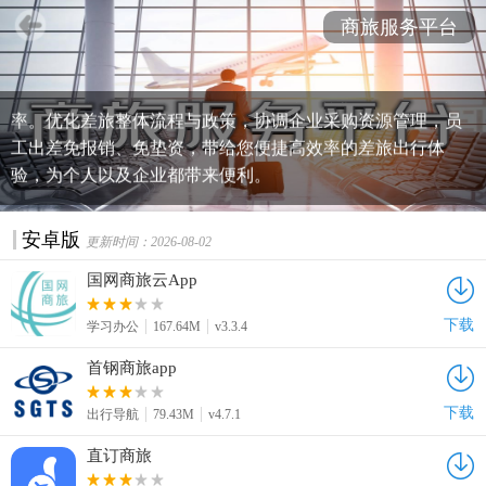
商旅服务平台是提供高效便捷的差旅管理服务，功能齐全，
商旅服务平台
办事轻松，满足用户使用需求，非常实用的一类app。丰富的
商旅产品任你选择，多种支付方式灵活便捷，一键提交审核
价格透明，完整的差旅流程管理服务，有效提高企业工作效
率。优化差旅整体流程与政策，协调企业采购资源管理，员
工出差免报销、免垫资，带给您便捷高效率的差旅出行体
验，为个人以及企业都带来便利。
安卓版
更新时间：2026-08-02
国网商旅云App
下载
学习办公
167.64M
v3.3.4
首钢商旅app
下载
出行导航
79.43M
v4.7.1
直订商旅