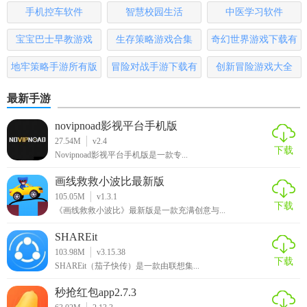
版
进，但老版依然保留了其经典的游戏玩法和策略深度。对于
手机控车软件
智慧校园生活
中医学习软件
喜欢足球模拟经营类游戏的玩家来说，这款老版游戏仍然值
宝宝巴士早教游戏
生存策略游戏合集
奇幻世界游戏下载有
得一试。
哪些
地牢策略手游所有版
冒险对战手游下载有
创新冒险游戏大全
本
哪些
最新手游
novipnoad影视平台手机版
27.54M
v2.4
下载
Novipnoad影视平台手机版是一款专...
画线救救小波比最新版
105.05M
v1.3.1
下载
《画线救救小波比》最新版是一款充满创意与...
SHAREit
103.98M
v3.15.38
下载
SHAREit（茄子快传）是一款由联想集...
秒抢红包app2.7.3