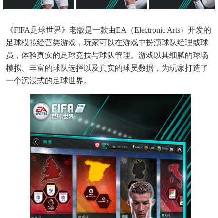
《FIFA足球世界》老版是一款由EA（Electronic Arts）开发的
足球模拟经营类游戏，玩家可以在游戏中扮演球队经理或球
员，体验真实的足球竞技与球队管理。游戏以其细腻的球场
模拟、丰富的球队选择以及真实的球员数据，为玩家打造了
一个沉浸式的足球世界。