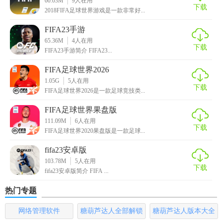
60.03M
9
人在用
下载
2018FIFA足球世界游戏是一款非常好...
1. 战术选择：根据对手的不同，选择合适的战术和阵型，以
应对不同的比赛场景。
FIFA23手游
65.36M
4
人在用
下载
2. 球员训练：优先提升关键位置球员的能力，如守门员、前
FIFA23手游简介 FIFA23...
锋等，以提高整体战斗力。
FIFA足球世界2026
1.05G
5
人在用
3. 资金运营：合理利用转会资金和市场交易，获取更好的球
下载
FIFA足球世界2026是一款足球竞技类...
员资源。
FIFA足球世界果盘版
4. 比赛心态：保持冷静和耐心，在关键时刻采取果断行动，
111.09M
6
人在用
如换人或调整战术。
下载
FIFA足球世界2020果盘版是一款足球...
5. 团队合作：与队友默契配合，通过传球、配合进攻和防
fifa23安卓版
守，提高比赛胜率。
103.78M
5
人在用
下载
fifa23安卓版简介 FIFA ...
【fifa足球世界老版点评】
热门专题
《FIFA足球世界》老版以其真实的足球体验和丰富的游戏内
网络管理软件
糖葫芦达人全部解锁
糖葫芦达人版本大全
容吸引了大量玩家。虽然新版本可能加入了更多功能和改