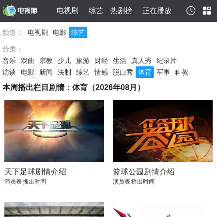
电视剧
综艺
热剧榜
正在播放
频道：
电视剧
电影
综艺
分类：
音乐
戏曲
宗教
少儿
旅游
财经
生活
真人秀
纪录片
访谈
电影
新闻
法制
综艺
情感
脱口秀
体育
军事
科教
本周播出栏目剧情：体育（2026年08月）
天下足球剧情介绍
篮球公园剧情介绍
演员表
播出时间
演员表
播出时间