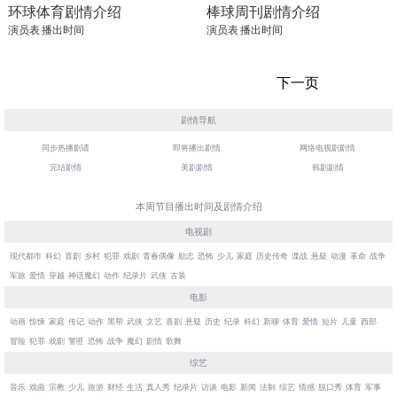
环球体育剧情介绍
棒球周刊剧情介绍
演员表
播出时间
演员表
播出时间
下一页
剧情导航
同步热播剧请
即将播出剧情
网络电视剧剧情
完结剧情
美剧剧情
韩剧剧情
本周节目播出时间及剧情介绍
电视剧
现代都市
科幻
喜剧
乡村
犯罪
戏剧
青春偶像
励志
恐怖
少儿
家庭
历史传奇
谍战
悬疑
动漫
革命
战争
军旅
爱情
穿越
神话魔幻
动作
纪录片
武侠
古装
电影
动画
惊悚
家庭
传记
动作
黑帮
武侠
文艺
喜剧
悬疑
历史
纪录
科幻
新聊
体育
爱情
短片
儿童
西部
冒险
犯罪
戏剧
警匪
恐怖
战争
魔幻
剧情
歌舞
综艺
音乐
戏曲
宗教
少儿
旅游
财经
生活
真人秀
纪录片
访谈
电影
新闻
法制
综艺
情感
脱口秀
体育
军事