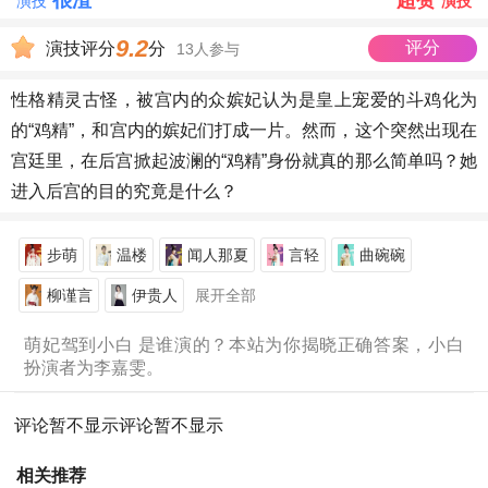
很渣
超赞
演技
演技
9.2
评分
演技评分
分
13人参与
性格精灵古怪，被宫内的众嫔妃认为是皇上宠爱的斗鸡化为
的“鸡精”，和宫内的嫔妃们打成一片。然而，这个突然出现在
宫廷里，在后宫掀起波澜的“鸡精”身份就真的那么简单吗？她
进入后宫的目的究竟是什么？
步萌
温楼
闻人那夏
言轻
曲碗碗
柳谨言
伊贵人
展开全部
萌妃驾到小白 是谁演的？本站为你揭晓正确答案，小白
扮演者为李嘉雯。
评论暂不显示
评论暂不显示
相关推荐