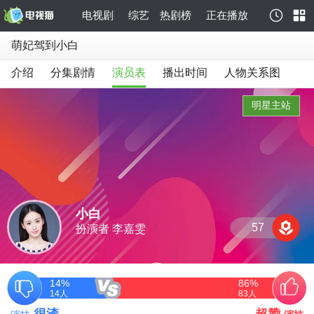
电视剧
综艺
热剧榜
正在播放
萌妃驾到小白
介绍
分集剧情
演员表
播出时间
人物关系图
明星主站
小白
57
扮演者 李嘉雯
14%
86%
14
人
83
人