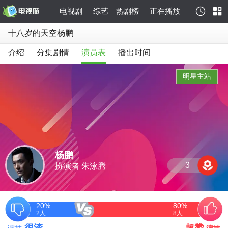
电视剧
综艺
热剧榜
正在播放
十八岁的天空杨鹏
介绍
分集剧情
演员表
播出时间
明星主站
杨鹏
3
扮演者 朱泳腾
20%
80%
2
人
8
人