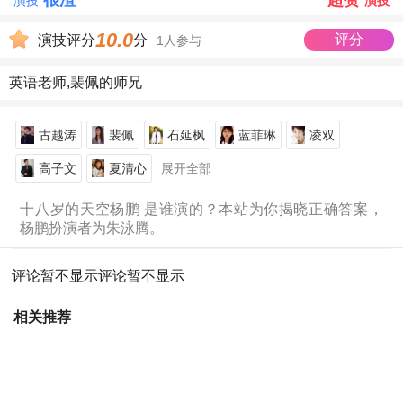
很渣
超赞
演技
演技
10.0
评分
演技评分
分
1人参与
英语老师,裴佩的师兄
古越涛
裴佩
石延枫
蓝菲琳
凌双
高子文
夏清心
展开全部
十八岁的天空杨鹏 是谁演的？本站为你揭晓正确答案，
杨鹏扮演者为朱泳腾。
评论暂不显示
评论暂不显示
相关推荐