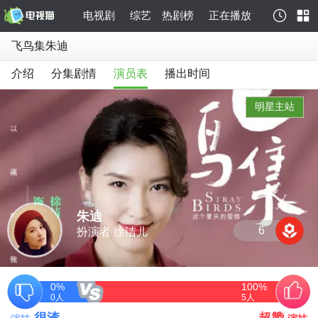
电视剧
综艺
热剧榜
正在播放
飞鸟集朱迪
介绍
分集剧情
演员表
播出时间
明星主站
朱迪
6
扮演者 徐洁儿
0%
100%
0
人
5
人