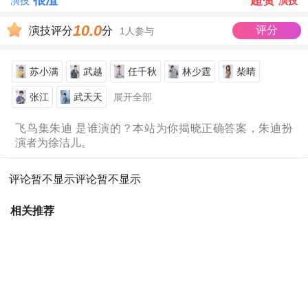
很渣
超赞
演技
演技
10.0
评分
演技评分
分
1人参与
苏小满
武越
任千秋
林少霆
柴晴
张江
武天天
展开全部
飞鸟集朱迪 是谁演的？本站为你揭晓正确答案，朱迪扮
演者为徐洁儿。
评论暂不显示
评论暂不显示
相关推荐