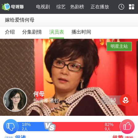
电视剧
综艺
热剧榜
正在播放
嫁给爱情何母
介绍
分集剧情
演员表
播出时间
明星主站
何母
16
扮演者 潘虹
18%
82%
2
人
9
人