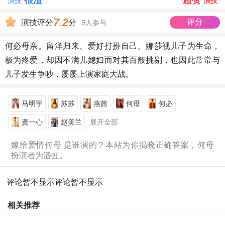
很渣
超赞
演技
演技
7.2
评分
演技评分
分
5人参与
何必母亲。留洋归来、爱好打扮自己。娜莎视儿子为生命，
极为疼爱，却因不满儿媳妇而对其百般挑剔，也因此常常与
儿子发生争吵，屡屡上演家庭大战。
马明宇
苏苏
燕茜
何母
何必
龚一心
赵美兰
展开全部
嫁给爱情何母 是谁演的？本站为你揭晓正确答案，何母
扮演者为潘虹。
评论暂不显示
评论暂不显示
相关推荐