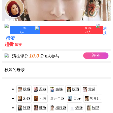
27
柳姨娘
15%
85%
演
扮演者 徐洁儿
4
人
23
人
技
很渣
超赞
演技
10.0
评分
演技评分
分
8人参与
秋嫣的母亲
秋嫣
梁翊
秦暄
秋珉
青黛
宋锦
元阆
展开全部
姜云
郭贵妃
秋宜
韩氏
柳姨娘
焙雪
秋璎