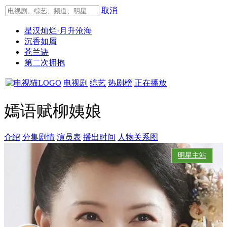
取消
星汉灿烂·月升沧海
沉香如屑
苍兰诀
第二次拥抱
电视剧
综艺
热剧榜
正在播放
嫣语赋柳姨娘
介绍
分集剧情
演员表
播出时间
人物关系图
明星主站