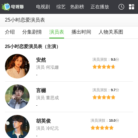
电视剧
综艺
热剧榜
正在播放
25小时恋爱演员表
介绍
分集剧情
演员表
播出时间
人物关系图
25小时恋爱演员表（主演）
安然
演员演技：
分
9.5
演员 何泓姗
-
言樾
演员演技：
分
9.7
演员 董思成
-
胡英俊
演员演技：
分
10.0
演员 冷纪元
-