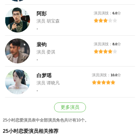
阿彭
演员演技：
分
6.0
演员 胡宝森
-
裴钧
演员演技：
分
8.0
演员 娄淇
-
白梦瑶
演员演技：
分
10.0
演员 谭晓凡
-
更多演员
25小时恋爱演员表中全部演员角色共计有10个。
25小时恋爱演员相关推荐