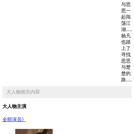
与思
思一
起闯
荡江
湖......
杨凡
也踏
上了
寻找
思思
与楚
楚的
路......
大人物相关内容
大人物主演
全部演员》