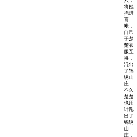
穴，
将她
抱进
喜
帐，
自己
于楚
楚衣
服互
换，
混出
了锦
绣山
庄......
不久
楚楚
也用
计跑
出了
锦绣
山
庄，