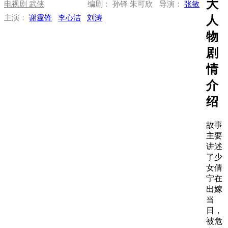
大
电视剧
武侠
编剧： 孙铎 朱可欣
导演：
张敏
人
主演：
谢霆锋
李心洁
刘涛
物
剧
情
介
绍
故事
主要
讲述
了少
女倩
宁在
出嫁
当
日，
被危