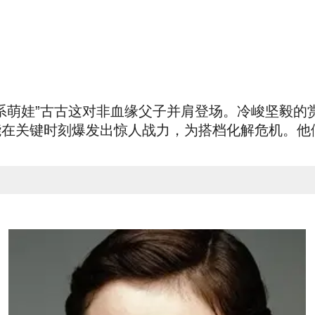
河系萌娃”古古这对非血缘父子并肩登场。冷峻坚毅
能在关键时刻爆发出惊人战力，为搭档化解危机。他