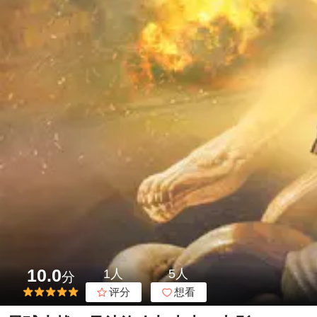
10.0
1人
5人
分
评分
想看