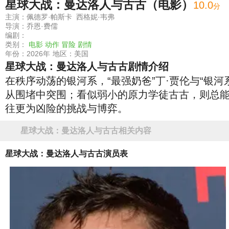
星球大战：曼达洛人与古古（电影）
10
.0
分
主演：佩德罗·帕斯卡 西格妮·韦弗
导演：乔恩·费儒
编剧：
类别：
电影
动作
冒险
剧情
年份：2026年
地区：美国
星球大战：曼达洛人与古古剧情介绍
在秩序动荡的银河系，“最强奶爸”丁·贾伦与“银
从围堵中突围；看似弱小的原力学徒古古，则总
往更为凶险的挑战与博弈。
星球大战：曼达洛人与古古相关内容
星球大战：曼达洛人与古古演员表