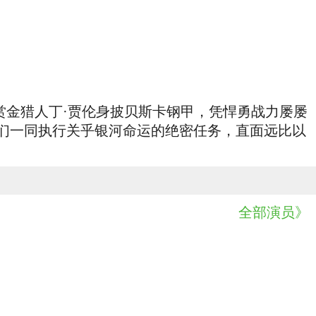
的赏金猎人丁·贾伦身披贝斯卡钢甲，凭悍勇战力屡屡
们一同执行关乎银河命运的绝密任务，直面远比以
全部演员》