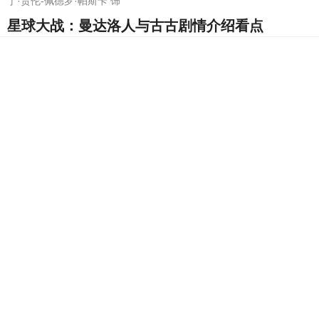
丁·贾伦-佩德罗·帕斯卡 饰
星球大战：曼达洛人与古古剧情介绍看点
《天才，女友》林泽秋为什么不愿意公开兄妹
2586点击
2026-08-04 17:48
《天才，女友》林知夏竞赛失利的原因是什么
2583点击
2026-08-04 17:26
《天才，女友》数学之星竞赛结果是什么
2580点击
2026-08-04 17:19
《天才，女友》江逾白为什么拒绝与林知夏组