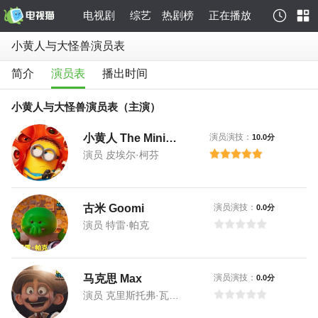
电视剧
综艺
热剧榜
正在播放
小黄人与大怪兽演员表
简介
演员表
播出时间
小黄人与大怪兽演员表（主演）
小黄人 The Minions
演员演技：
10.0分
演员 皮埃尔·柯芬
古米 Goomi
演员演技：
0.0分
演员 特雷·帕克
马克思 Max
演员演技：
0.0分
演员 克里斯托弗·瓦尔兹