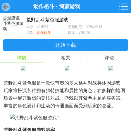
动作格斗
·
鸿蒙游戏
首页
首页
游戏
软件
游戏
鸿蒙
鸿蒙
软件
专题
鸿蒙游戏
鸿蒙软件
专题
荒野乱斗紫色服游戏
大小：48.65M
更新时间：2026-06-15
游戏
软件
类别：
动作格斗
版本：v29.260
开始下载
详情
相关
评论
荒野乱斗紫色服是一款快节奏的多人格斗对战类休闲游戏。
玩家将扮演各种拥有独特技能和属性的角色，在多样的地图
场景中展开激烈的竞技对战。游戏以其紫色主题的服务器、
丰富的角色设计和生动的卡通画面而受到玩家的喜爱。
荒野乱斗紫色服游戏内容