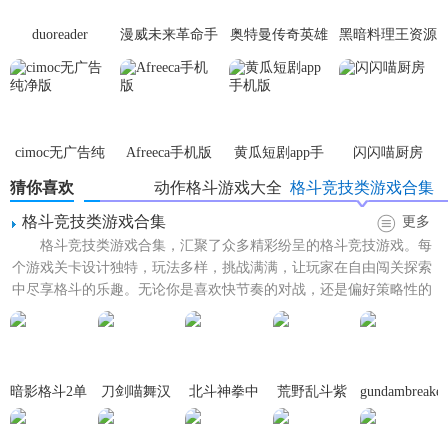
集能量块，强化英雄，并成为竞技场上的最后幸存者。
duoreader
漫威未来革命手
奥特曼传奇英雄
黑暗料理王资源
游
体验服
无限
3. 赏金猎人：3V3对战模式，玩家需要击败敌人，获得赏金之
星。不断地击倒敌人，一步一步走向胜利。
4. 金库攻防：3V3对战模式，以保护我方保险柜并摧毁敌方保
cimoc无广告纯
Afreeca手机版
黄瓜短剧app手
闪闪喵厨房
险柜为目标。在限定时间内率先摧毁对方金库的一方获胜。
净版
机版
猜你喜欢
动作格斗游戏大全
格斗竞技类游戏合集
5. 乱斗足球：3V3对战模式，结合了足球和枪炮的元素。玩家
格斗竞技类游戏合集
更多
需要攻入两球或领先对手进球数以获得胜利。
格斗竞技类游戏合集，汇聚了众多精彩纷呈的格斗竞技游戏。每
荒野乱斗紫色服游戏攻略
个游戏关卡设计独特，玩法多样，挑战满满，让玩家在自由闯关探索
中尽享格斗的乐趣。无论你是喜欢快节奏的对战，还是偏好策略性的
1. 熟悉角色技能：了解并选择适合自己的角色，熟悉其技能
布局，这里都能找到心仪的...
和定位，以在战斗中发挥最大优势。
2. 团队协作：在团队模式中，与队友保持良好的沟通和协
暗影格斗2单
刀剑喵舞汉
北斗神拳中
荒野乱斗紫
gundambreaker
作，共同制定战术和策略。
机版
化版游戏
文版
色服游戏
游戏
3. 地图利用：根据地图特点灵活应对，利用障碍物、草丛等