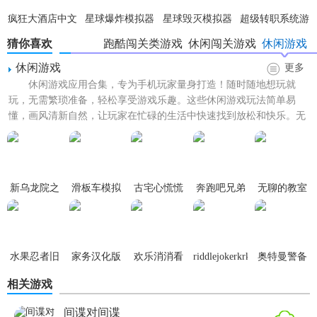
疯狂大酒店中文
星球爆炸模拟器
星球毁灭模拟器
超级转职系统游
版游戏
官方正版
国际版
戏
猜你喜欢
跑酷闯关类游戏
休闲闯关游戏
休闲游戏
(SolarSmash)
休闲游戏
更多
休闲游戏应用合集，专为手机玩家量身打造！随时随地想玩就
玩，无需繁琐准备，轻松享受游戏乐趣。这些休闲游戏玩法简单易
懂，画风清新自然，让玩家在忙碌的生活中快速找到放松和快乐。无
论是等车、排队还是闲暇时光，...
新乌龙院之
滑板车模拟
古宅心慌慌
奔跑吧兄弟
无聊的教室
蘑菇头军团
器
第三季
完整版
水果忍者旧
家务汉化版
欢乐消消看
riddlejokerkrkr
奥特曼警备
版本
版
队怪兽突击
相关游戏
中文版
间谍对间谍