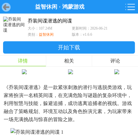
益智休闲
·
鸿蒙游戏
首页
首页
游戏
软件
游戏
鸿蒙
鸿蒙
软件
专题
鸿蒙游戏
鸿蒙软件
专题
乔装间谍潜逃的间谍
大小：107.24M
更新时间：2026-06-21
游戏
软件
类别：
益智休闲
版本：v1.6.6
开始下载
详情
相关
评论
《乔装间谍潜逃》是一款紧张刺激的潜行与逃脱类游戏，玩
家将扮演一名精英间谍，在充满危险与谜题的复杂环境中，
利用智慧与技能，躲避追捕，成功逃离追捕者的视线。游戏
融合了策略规划、环境互动以及角色扮演元素，为玩家带来
一场充满挑战与惊喜的冒险之旅。