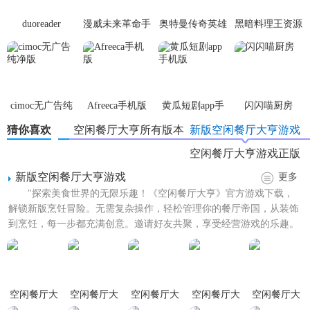
4. 员工管理系统：招聘并培训员工，提升服务质量和效率。
duoreader
漫威未来革命手
奥特曼传奇英雄
黑暗料理王资源
5. 社交互动功能：与好友分享经营经验，共同竞争或合作。
游
体验服
无限
【空闲餐厅大亨安卓版亮点】
1. 自动收益系统：即使离线也能持续获得收益，轻松实现财
cimoc无广告纯
Afreeca手机版
黄瓜短剧app手
闪闪喵厨房
富积累。
净版
机版
猜你喜欢
空闲餐厅大亨所有版本
新版空闲餐厅大亨游戏
2. 季节性活动：定期推出节日活动，增加游戏的趣味性和挑
空闲餐厅大亨游戏正版
战性。
新版空闲餐厅大亨游戏
更多
3. 成就系统：完成特定任务即可获得丰厚奖励，激励玩家不
"探索美食世界的无限乐趣！《空闲餐厅大亨》官方游戏下载，
断进步。
解锁新版烹饪冒险。无需复杂操作，轻松管理你的餐厅帝国，从装饰
到烹饪，每一步都充满创意。邀请好友共聚，享受经营游戏的乐趣。
4. 精美画面：采用高清画质和生动的动画效果，营造沉浸式
无论你是烹饪大师还是设计...
的游戏体验。
【空闲餐厅大亨安卓版玩法】
空闲餐厅大
空闲餐厅大
空闲餐厅大
空闲餐厅大
空闲餐厅大
亨
亨金币不减
亨免广告版
亨无限金币
亨中文版