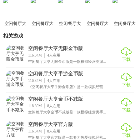
1. 创建餐厅：选择初始餐厅位置和装修风格，开始你的经营
(idlerestaurant)
版
版
之旅。
2. 研发菜品：通过研发新菜品吸引顾客，提升餐厅知名度。
空闲餐厅大
空闲餐厅大
空闲餐厅大
空闲餐厅大
空闲餐厅大
亨正版
亨汉化版
亨免费版
亨安卓版
亨官方正版
3. 管理员工：招聘并培训员工，提升服务质量和效率。
相关游戏
4. 参与活动：完成季节性活动任务，获取额外奖励和成就点
空闲餐厅大亨无限金币版
数。
116.34M
4
人在用
下载
空闲餐厅大亨无限金币版是一款模拟经营类游...
5. 扩展业务：通过赚取的资金扩展餐厅规模，开设分店或连
空闲餐厅大亨手游金币版
锁店。
116.34M
4
人在用
下载
《空闲餐厅大亨手游金币版》是一款模拟经营...
【空闲餐厅大亨安卓版推荐】
空闲餐厅大亨金币不减版
如果你喜欢模拟经营类游戏，并且喜欢轻松有趣的游戏体
118.39M
8
人在用
下载
验，那么空闲餐厅大亨安卓版绝对是一个值得一试的选择。
空闲餐厅大亨金币不减版是一款模拟经营类手...
它不仅能够让你体验到经营的乐趣，还能在享受游戏的同时
空闲餐厅大亨官方版
提升自己的管理能力和策略思维。快来下载体验吧！
116.34M
8
人在用
下载
空闲餐厅大亨官方版是一款专为热爱模拟经营...