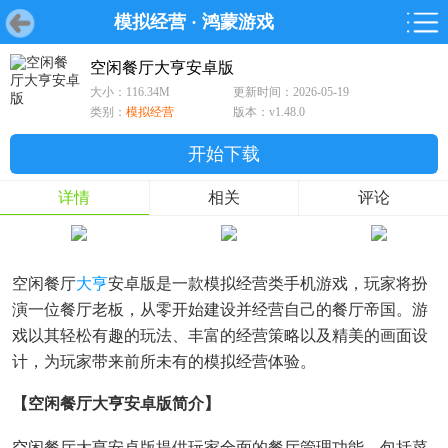
模拟经营
·
鸿蒙游戏
首页
首页
游戏
软件
游戏
鸿蒙
鸿蒙
软件
专题
鸿蒙游戏
鸿蒙软件
专题
空闲餐厅大亨安卓版
大小：116.34M
更新时间：2026-05-19
游戏
软件
类别：
模拟经营
版本：v1.48.0
开始下载
详情
相关
评论
空闲餐厅
大亨
安卓版是一款模拟经营类手机游戏，玩家将扮
演一位餐厅老板，从零开始建设并经营自己的餐厅帝国。游
戏以其轻松有趣的玩法、丰富的经营策略以及精美的画面设
计，为玩家带来前所未有的模拟经营体验。
【空闲餐厅大亨安卓版简介】
空闲餐厅大亨安卓版提供玩家全面的餐厅管理功能，包括菜