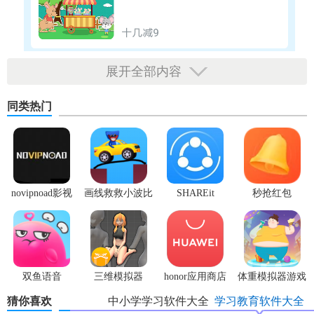
展开全部内容
同类热门
novipnoad影视
画线救救小波比
SHAREit
秒抢红包
平台手机版
最新版
app2.7.3
双鱼语音
三维模拟器
honor应用商店
体重模拟器游戏
1.5.23
猜你喜欢
中小学学习软件大全
学习教育软件大全