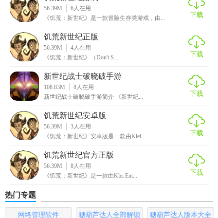
【新世纪数学亮点】
56.39M
6
人在用
下载
《饥荒：新世纪》是一款冒险生存类游戏，由...
1. 智能解题助手：内置智能解题助手，能够为用户提供解题
饥荒新世纪正版
思路和方法，帮助学生解决难题。
56.39M
4
人在用
下载
2. 社区互动：用户可以在软件内与其他数学爱好者交流学习
《饥荒：新世纪》（Don't S...
心得，分享解题技巧，形成良好的学习氛围。
新世纪战士破晓破手游
108.83M
8
人在用
3. 学习资源丰富：除了基本的数学知识点外，还提供数学竞
下载
新世纪战士破晓破手游简介 《新世纪...
赛、奥数、趣味数学等学习资源，满足不同层次用户的需
求。
饥荒新世纪安卓版
56.39M
3
人在用
下载
4. 家长监控功能：为家长提供监控功能，可以实时了解孩子
《饥荒：新世纪》安卓版是一款由Klei ...
的学习进度和成绩，帮助孩子更好地规划学习。
饥荒新世纪官方正版
56.39M
8
人在用
【新世纪数学玩法】
下载
《饥荒：新世纪》是一款由Klei Ent...
1. 浏览数学知识点：在软件内浏览各个数学知识点，了解基
热门专题
本概念和公式。
网络管理软件
糖葫芦达人全部解锁
糖葫芦达人版本大全