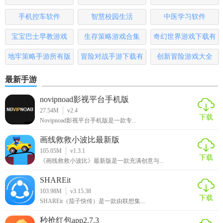
2. 观看教学视频：通过动画和视频形式，更加直观地学习数
版
学知识。
手机控车软件
智慧校园生活
中医学习软件
宝宝巴士早教游戏
生存策略游戏合集
奇幻世界游戏下载有
3. 完成练习题：根据所学知识点，完成相应的练习题，巩固
所学内容。
哪些
地牢策略手游所有版
冒险对战手游下载有
创新冒险游戏大全
4. 参与社区互动：加入学习社区，与其他用户交流学习心
本
哪些
最新手游
得，分享学习资源。
novipnoad影视平台手机版
5. 参加模拟考试：定期参加模拟考试，检验自己的学习成
27.54M
v2.4
果，查漏补缺。
下载
Novipnoad影视平台手机版是一款专...
【新世纪数学测评】
画线救救小波比最新版
105.05M
v1.3.1
下载
新世纪数学以其全面的知识点覆盖、互动式教学方式和个性
《画线救救小波比》最新版是一款充满创意与...
化学习计划，赢得了广大用户的好评。软件界面简洁明了，
SHAREit
操作便捷，用户体验良好。智能解题助手和社区互动功能为
103.98M
v3.15.38
下载
用户提供了极大的便利和支持，使得数学学习变得更加高效
SHAREit（茄子快传）是一款由联想集...
和有趣。同时，家长监控功能也为家长提供了更加放心的学
秒抢红包app2.7.3