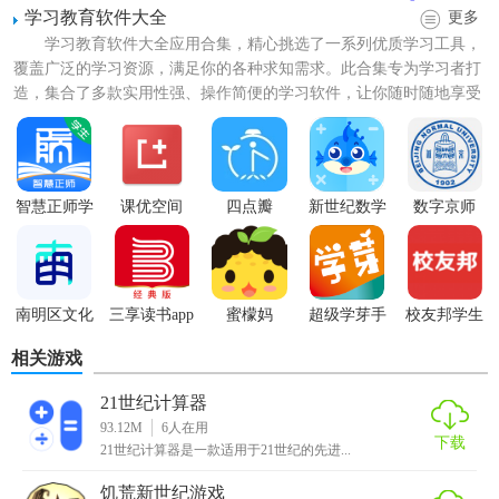
学习教育软件大全
更多
学习教育软件大全应用合集，精心挑选了一系列优质学习工具，
覆盖广泛的学习资源，满足你的各种求知需求。此合集专为学习者打
造，集合了多款实用性强、操作简便的学习软件，让你随时随地享受
在线学习的便利。所有资源...
【新世纪数学特色】
1. 知识点全面覆盖：从基础运算到复杂公式，从几何图形到
智慧正师学
课优空间
四点瓣
新世纪数学
数字京师
生端
2026最新版
概率统计，新世纪数学覆盖了数学学习的各个方面。
2. 互动式教学：通过动画、视频、互动问答等多种形式，使
数学学习更加生动有趣，易于理解。
南明区文化
三享读书app
蜜檬妈
超级学芽手
校友邦学生
馆
机版
登录版
3. 个性化学习计划：根据用户的学习进度和水平，智能推荐
相关游戏
适合的学习内容和练习题，实现个性化学习。
21世纪计算器
93.12M
6
人在用
4. 实时评估与反馈：提供即时评估系统，对用户的学习成果
下载
21世纪计算器是一款适用于21世纪的先进...
进行实时监测，并给予针对性的反馈和建议。
饥荒新世纪游戏