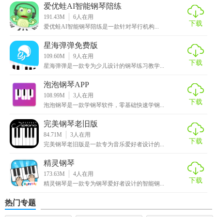
爱优蛙AI智能钢琴陪练
1. 个性化学习计划：根据用户的水平和需求，智能推荐个性
191.43M
6
人在用
下载
化的学习计划，确保学习效果最大化。
爱优蛙AI智能钢琴陪练是一款针对琴行机构...
星海弹弹免费版
2. 互动式教学：通过软件中的互动功能，与其他钢琴学习者
109.60M
9
人在用
交流心得，共同进步。
下载
星海弹弹是一款专为少儿设计的钢琴练习教学...
3. 丰富曲目库：提供从古典到现代、从简单到复杂的各类曲
泡泡钢琴APP
目，满足不同层次用户的需求。
108.99M
3
人在用
下载
泡泡钢琴是一款学钢琴软件，零基础快速学钢...
【科学钢琴优势】
完美钢琴老旧版
1. 专业教程：由资深钢琴教师团队精心打造，确保教学内容
84.71M
3
人在用
下载
完美钢琴老旧版是一款专为音乐爱好者设计的...
的专业性和权威性。
精灵钢琴
2. 智能评估：通过AI技术实现智能评估，能够精准分析用户
173.63M
4
人在用
的演奏数据，提供个性化的改进建议。
下载
精灵钢琴是一款专为钢琴爱好者设计的智能钢...
3. 灵活学习：用户可以根据自己的时间安排和学习进度，随
热门专题
时随地进行学习和练习。