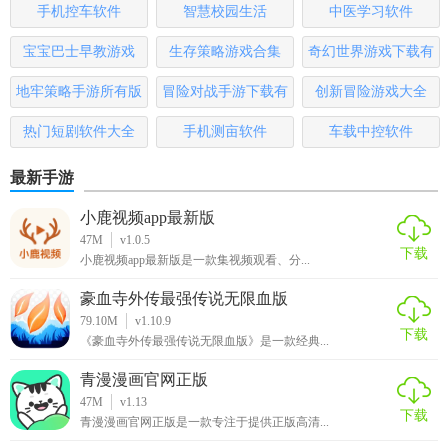
手机控车软件
智慧校园生活
中医学习软件
4. 社区互动：提供丰富的社区功能，让用户能够与其他钢琴
宝宝巴士早教游戏
生存策略游戏合集
奇幻世界游戏下载有
爱好者交流、分享和合作，共同提升音乐水平。
哪些
地牢策略手游所有版
冒险对战手游下载有
创新冒险游戏大全
5. 持续更新：软件团队不断推出新的教程、曲目和功能，确
保用户能够持续获得最新的学习资源和体验。
本
哪些
热门短剧软件大全
手机测亩软件
车载中控软件
【科学钢琴测评】
最新手游
科学钢琴作为一款专为钢琴学习者设计的软件，其丰富的教
小鹿视频app最新版
学资源、个性化的学习计划、智能的评估系统以及社区互动
47M
v1.0.5
下载
功能都为用户提供了极大的便利和帮助。通过使用该软件，
小鹿视频app最新版是一款集视频观看、分...
用户可以系统地提升自己的钢琴演奏技能，同时享受音乐带
豪血寺外传最强传说无限血版
来的美好体验。无论是初学者还是有一定基础的钢琴爱好
79.10M
v1.10.9
下载
者，都能在科学钢琴中找到适合自己的学习路径和练习资
《豪血寺外传最强传说无限血版》是一款经典...
源。因此，科学钢琴是一款值得推荐的钢琴学习软件。
青漫漫画官网正版
47M
v1.13
下载
青漫漫画官网正版是一款专注于提供正版高清...