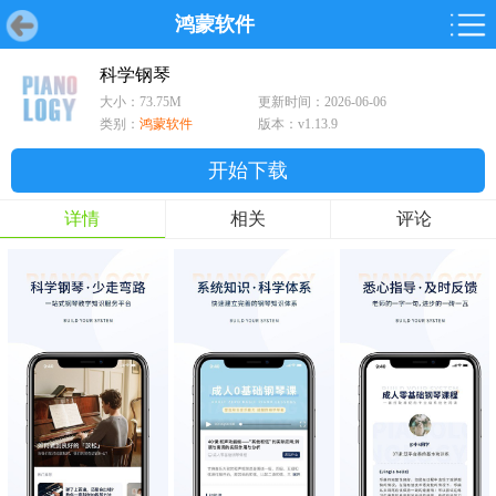
鸿蒙软件
首页
首页
游戏
软件
游戏
鸿蒙
鸿蒙
软件
专题
鸿蒙游戏
鸿蒙软件
专题
科学钢琴
大小：73.75M
更新时间：2026-06-06
游戏
软件
类别：
鸿蒙软件
版本：v1.13.9
开始下载
详情
相关
评论