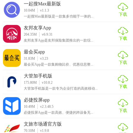
一起搜Max最新版
10.04M
v1.1.3
下载
一起搜Max最新版是一款集多功能于一体的...
友邦友享App
204.35M
v6.9.31
下载
友邦友享App是友邦保险集团推出的一款综...
最会买app
31.83M
v3.23
下载
最会买App是一款集购物比价、优惠信息整...
大管加手机版
175.80M
v10.8.2
下载
大管加手机版是一款专为企业打造的高效移动...
必捷投屏app
10.49M
v2.3.48.5
下载
必捷投屏App是一款高效、便捷的跨设备无...
文旅市场通官方版
70.10M
v1.9.8