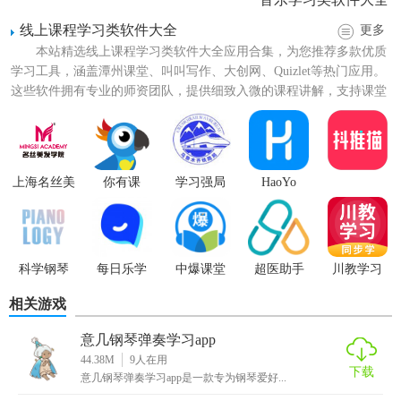
线上课程学习类软件大全
更多
本站精选线上课程学习类软件大全应用合集，为您推荐多款优质
学习工具，涵盖潭州课堂、叫叫写作、大创网、Quizlet等热门应用。
这些软件拥有专业的师资团队，提供细致入微的课程讲解，支持课堂
互动提问，让您轻...
【科学钢琴技巧】
上海名丝美
你有课
学习强局
HaoYo
发学院
1. 利用视频教程：观看软件中的视频教程，学习正确的指法
和演奏姿势，确保从一开始就养成良好的习惯。
2. 分段练习：将复杂的曲目分成小段进行练习，逐步攻克难
科学钢琴
每日乐学
中爆课堂
超医助手
川教学习
点，提高练习效率。
相关游戏
3. 智能评估：利用软件的智能评估系统，记录并分析自己的
意几钢琴弹奏学习app
演奏数据，找出问题所在，针对性地进行改进。
44.38M
9
人在用
下载
意几钢琴弹奏学习app是一款专为钢琴爱好...
【科学钢琴亮点】