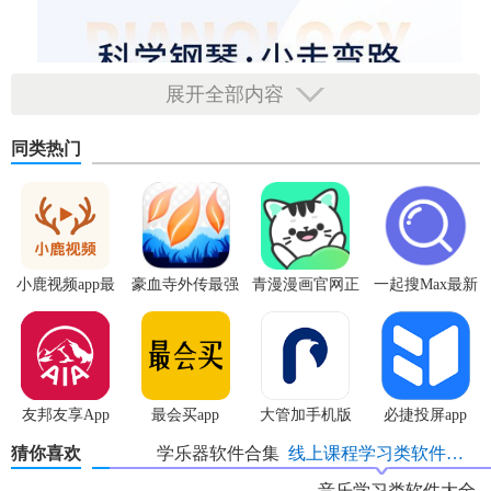
展开全部内容
同类热门
小鹿视频app最
豪血寺外传最强
青漫漫画官网正
一起搜Max最新
新版
传说无限血版
版
版
友邦友享App
最会买app
大管加手机版
必捷投屏app
猜你喜欢
学乐器软件合集
线上课程学习类软件大全
音乐学习类软件大全