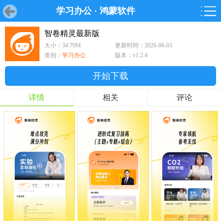
学习办公
·
鸿蒙软件
首页
首页
游戏
软件
游戏
鸿蒙
鸿蒙
软件
专题
鸿蒙游戏
鸿蒙软件
专题
智卷精灵最新版
大小：34.79M
更新时间：2026-06-03
游戏
软件
类别：
学习办公
版本：v1.2.4
开始下载
详情
相关
评论