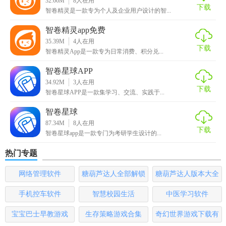
32.66M
8
人在用
速整理新加入的文件。
下载
智卷精灵是一款专为个人及企业用户设计的智...
2. 智能分类：利用AI算法，自动识别文件类型并归类，用户
智卷精灵app免费
可根据需要调整分类规则。
35.39M
4
人在用
下载
智卷精灵App是一款专为日常消费、积分兑...
3. 批量操作：支持批量重命名、移动、复制、删除等操作，
提高文件管理效率。
智卷星球APP
34.92M
3
人在用
下载
智卷精灵最新版内容
智卷星球APP是一款集学习、交流、实践于...
智卷星球
1. 文件管理：支持多种文件格式，包括文档、图片、视频、
87.34M
8
人在用
音频等，提供详尽的文件夹结构和文件预览功能。
下载
智卷星球app是一款专门为考研学生设计的...
2. 备份与恢复：提供本地备份和云备份选项，支持定时备份
热门专题
和版本管理。
网络管理软件
糖葫芦达人全部解锁
糖葫芦达人版本大全
3. 分享功能：支持文件分享链接生成，方便用户将文件分享
版
手机控车软件
智慧校园生活
中医学习软件
给同事或朋友。
宝宝巴士早教游戏
生存策略游戏合集
奇幻世界游戏下载有
4. 密码保护：为敏感文件设置访问密码，确保数据安全。