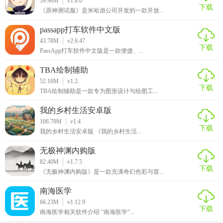
39.98M
v1.8.0
管理体验。无论是日常办公还是学习娱乐，智卷精灵都能提
下载
《原神测试服》是米哈游公司开发的一款开放...
供全面而高效的支持。
passapp打车软件中文版
43.78M
v2.6.47
下载
PassApp打车软件中文版是一款便捷、...
TBA绘制辅助
52.10M
v1.2.
下载
TBA绘制辅助是一款专为图形设计与绘图工...
我的乡村生活安卓版
106.70M
v1.4
下载
我的乡村生活安卓版 《我的乡村生活...
无极神渊内购版
82.40M
v1.7.5
下载
《无极神渊内购版》是一款充满奇幻色彩与冒...
南海医学
66.23M
v1.12.9
下载
南海医学相关软件介绍 “南海医学”...