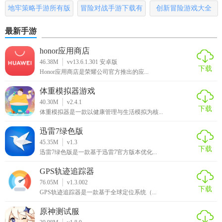
哪些
地牢策略手游所有版
冒险对战手游下载有
创新冒险游戏大全
智卷精灵最新版优势
本
哪些
最新手游
1. 高效便捷：通过智能化管理，大幅提高文件管理效率，减
少用户操作时间。
honor应用商店
46.38M
vv13.6.1.301 安卓版
2. 安全可靠：采用多重加密技术，确保用户数据的安全与隐
下载
Honor应用商店是荣耀公司官方推出的应...
私。
体重模拟器游戏
3. 灵活定制：支持用户自定义分类规则、快捷键等，满足个
40.30M
v2.4.1
下载
性化需求。
体重模拟器是一款以健康管理与生活模拟为核...
迅雷7绿色版
4. 全面兼容：支持多种操作系统和设备，实现跨平台无缝管
45.35M
v1.3
理。
下载
迅雷7绿色版是一款基于迅雷7官方版本优化...
智卷精灵最新版推荐
GPS轨迹追踪器
76.05M
v1.3.002
对于需要高效管理大量文件的个人和企业用户，智卷精灵最
下载
GPS轨迹追踪器是一款基于全球定位系统（...
新版是一个值得推荐的智能文件管理工具。其强大的功能、
原神测试服
智能化的操作以及安全可靠的性能，将极大提升用户的文件