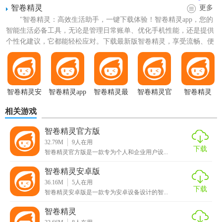
智卷精灵
更多
"智卷精灵：高效生活助手，一键下载体验！智卷精灵app，您的
智能生活必备工具，无论是管理日常账单、优化手机性能，还是提供
个性化建议，它都能轻松应对。下载最新版智卷精灵，享受流畅、便
捷的智能服务，让您的...
智卷精灵安
智卷精灵app
智卷精灵最
智卷精灵官
智卷精灵
卓版
免费
新版
方版
相关游戏
智卷精灵官方版
32.79M
9
人在用
下载
智卷精灵官方版是一款专为个人和企业用户设...
智卷精灵安卓版
36.16M
5
人在用
下载
智卷精灵最新版技巧
智卷精灵安卓版是一款专为安卓设备设计的智...
智卷精灵
1. 快速扫描：利用快捷键（如Ctrl+S）启动快速文件扫描，快