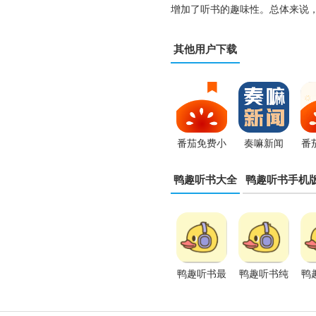
增加了听书的趣味性。总体来说
其他用户下载
番茄免费小
奏嘛新闻
番
说App
app
小
鸭趣听书大全
鸭趣听书手机
鸭趣听书最
鸭趣听书纯
鸭
新版本
净版