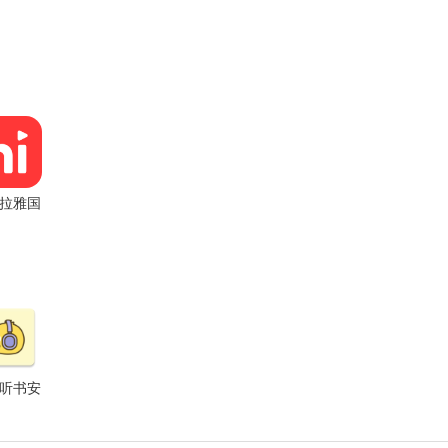
拉雅国
版app
听书安
卓版