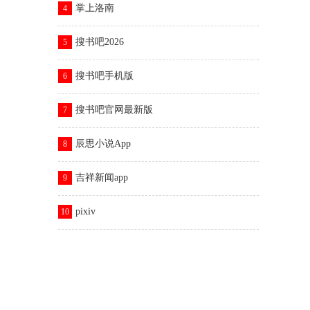
掌上洛南
4
搜书吧2026
5
搜书吧手机版
6
搜书吧官网最新版
7
辰思小说App
8
吉祥新闻app
9
pixiv
10