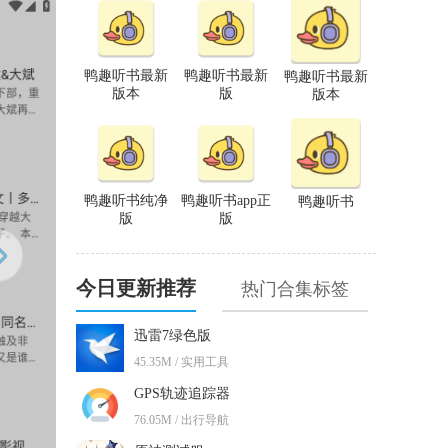
鸭趣听书最新
鸭趣听书最新
鸭趣听书最新
版本
版
版本
鸭趣听书纯净
鸭趣听书app正
鸭趣听书
版
版
今日更新推荐
热门合集标签
迅雷7绿色版
45.35M / 实用工具
GPS轨迹追踪器
76.05M / 出行导航