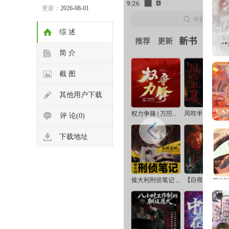
更新：
2026-08-01
综 述
简 介
截 图
其他用户下载
评 论(0)
下载地址