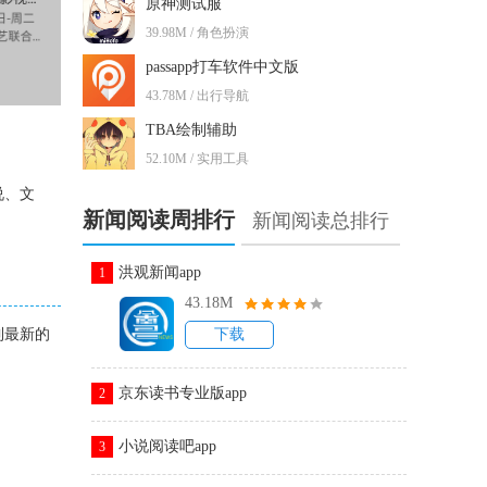
原神测试服
39.98M / 角色扮演
passapp打车软件中文版
43.78M / 出行导航
TBA绘制辅助
52.10M / 实用工具
说、文
新闻阅读周排行
新闻阅读总排行
洪观新闻app
1
43.18M
到最新的
下载
京东读书专业版app
2
小说阅读吧app
3