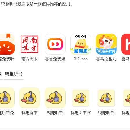
，鸭趣听书最新版是一款值得推荐的应用。
茄免费听
南方周末
喜番免费短
叫叫app
喜马拉雅儿
喜马
说app
App
剧APP
童听书免费
际
版
鸭趣听书
版
趣听书免
鸭趣听书
鸭趣听书
鸭趣听书官
鸭趣听书
鸭趣
广告版
app官方下
方版
app正版