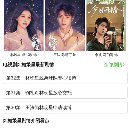
林晚星-虞书欣 饰
王法-陈靖可 饰
余波-马伯骞 饰
电视剧灿如繁星最新剧情
全部剧情》
第32集：林晚星脱离球队专心读博
第31集：鞠礼对林晚星放心交托
第30集：王法为林晚星申请读博
灿如繁星剧情介绍看点