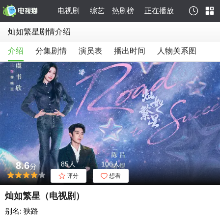
电视剧
综艺
热剧榜
正在播放
灿如繁星剧情介绍
介绍
分集剧情
演员表
播出时间
人物关系图
8.6
85人
106人
分
评分
想看
灿如繁星（电视剧）
别名: 狭路