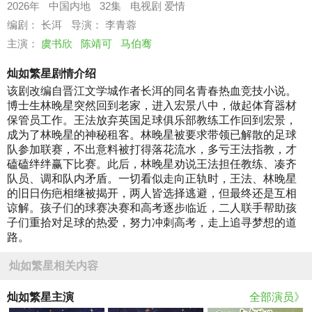
2026年
中国内地
32集
电视剧
爱情
编剧： 长洱
导演： 李青蓉
主演：
虞书欣
陈靖可
马伯骞
灿如繁星剧情介绍
该剧改编自晋江文学城作者长洱的同名青春热血竞技小说。
博士生林晚星突然回到老家，进入宏景八中，做起体育器材
保管员工作。王法放弃英国足球俱乐部教练工作回到宏景，
成为了林晚星的神秘租客。林晚星被要求带领已解散的足球
队参加联赛，不出意料被打得落花流水，多亏王法指教，才
磕磕绊绊赢下比赛。此后，林晚星劝说王法担任教练、凑齐
队员、调和队内矛盾。一切看似走向正轨时，王法、林晚星
的旧日伤疤相继被揭开，两人皆选择逃避，但最终还是互相
谅解。孩子们的球赛决赛和高考逐步临近，二人联手帮助孩
子们重拾对足球的热爱，努力冲刺高考，走上追寻梦想的道
路。
灿如繁星相关内容
灿如繁星主演
全部演员》