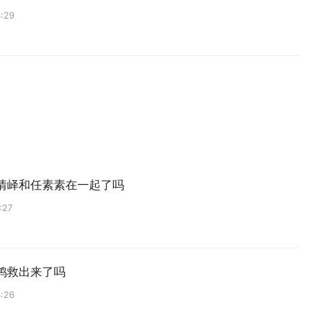
:29
清峄和任素素在一起了吗
:27
鸿救出来了吗
:26