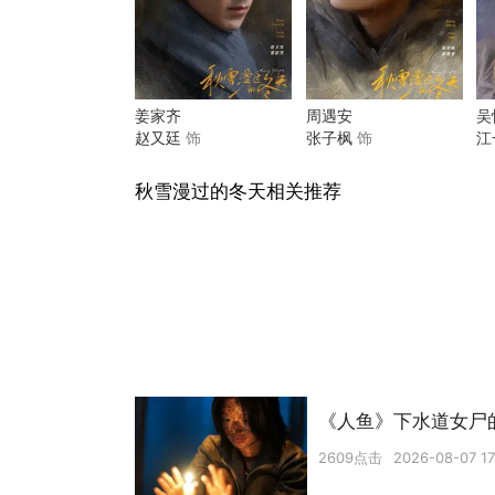
姜家齐
周遇安
吴
赵又廷
饰
张子枫
饰
江
秋雪漫过的冬天相关推荐
《人鱼》下水道女尸
2609点击
2026-08-07 17