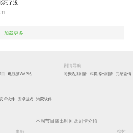
彰死了没
:11
加载更多
剧情导航
节目
电视猫WAP站
同步热播剧情
即将播出剧情
完结剧情
安卓软件
安卓游戏
鸿蒙软件
本周节目播出时间及剧情介绍
电影
综艺