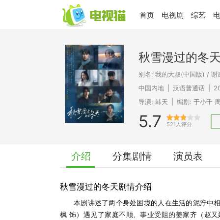
首页
电视剧
综艺
秋雪漫过的冬
别名: 我的大叔(中国版) / 
中国内地
|
汉语普通话
|
2
导演:
韩天
|
编剧:
于小千
5.7
521人评分
介绍
分集剧情
演员表
秋雪漫过的冬天剧情介绍
本剧讲述了两个身处困境的人在生活的泥泞中相
枫 饰）遇见了家庭不顺、事业受阻的姜家齐（赵又