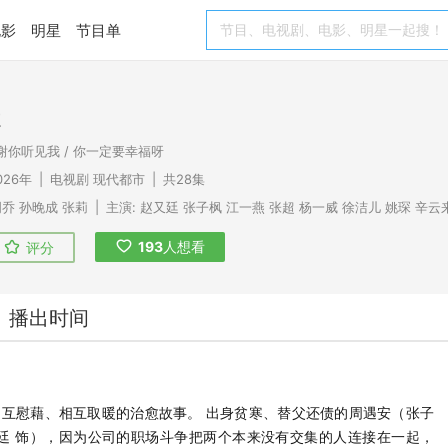
电影
明星
节目单
天
谢谢你听见我 / 你一定要幸福呀
026年
|
电视剧
现代都市
|
共28集
周乔
孙晚成
张莉
|
主演:
赵又廷
张子枫
江一燕
张超
杨一威
徐洁儿
姚琛
辛云
193
人想看
评分
播出时间
互慰藉、相互取暖的治愈故事。 出身贫寒、替父还债的周遇安（张子
廷 饰），因为公司的职场斗争把两个本来没有交集的人连接在一起，