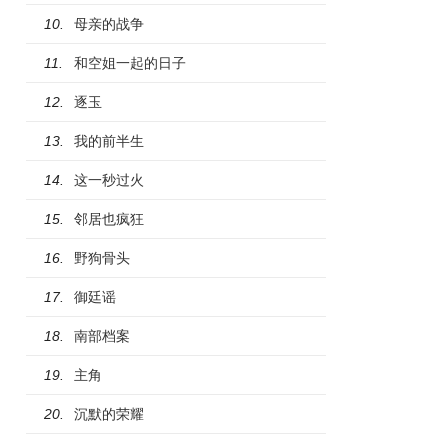
母亲的战争
10.
和空姐一起的日子
11.
逐玉
12.
我的前半生
13.
这一秒过火
14.
邻居也疯狂
15.
野狗骨头
16.
御廷谣
17.
南部档案
18.
主角
19.
沉默的荣耀
20.