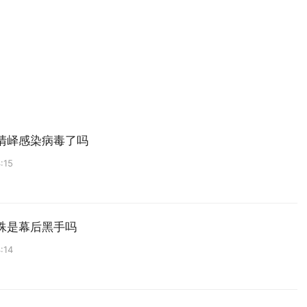
清峄感染病毒了吗
:15
殊是幕后黑手吗
:14