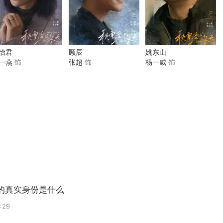
怡君
顾辰
姚东山
一燕
饰
张超
饰
杨一威
饰
的真实身份是什么
:29