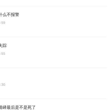
什么不报警
:59
失踪
:55
:30
清峄最后是不是死了