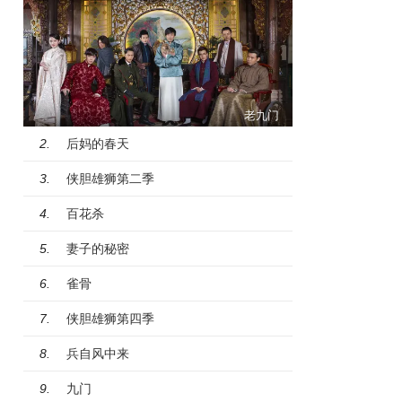
老九门
后妈的春天
2.
侠胆雄狮第二季
3.
百花杀
4.
妻子的秘密
5.
雀骨
6.
侠胆雄狮第四季
7.
兵自风中来
8.
九门
9.