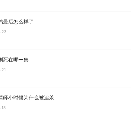
鸿最后怎么样了
:23
则死在哪一集
:21
清峄小时候为什么被追杀
:18