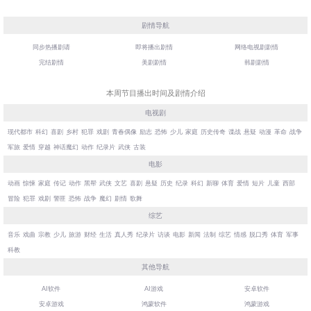
剧情导航
同步热播剧请
即将播出剧情
网络电视剧剧情
完结剧情
美剧剧情
韩剧剧情
本周节目播出时间及剧情介绍
电视剧
现代都市
科幻
喜剧
乡村
犯罪
戏剧
青春偶像
励志
恐怖
少儿
家庭
历史传奇
谍战
悬疑
动漫
革命
战争
军旅
爱情
穿越
神话魔幻
动作
纪录片
武侠
古装
电影
动画
惊悚
家庭
传记
动作
黑帮
武侠
文艺
喜剧
悬疑
历史
纪录
科幻
新聊
体育
爱情
短片
儿童
西部
冒险
犯罪
戏剧
警匪
恐怖
战争
魔幻
剧情
歌舞
综艺
音乐
戏曲
宗教
少儿
旅游
财经
生活
真人秀
纪录片
访谈
电影
新闻
法制
综艺
情感
脱口秀
体育
军事
科教
其他导航
AI软件
AI游戏
安卓软件
安卓游戏
鸿蒙软件
鸿蒙游戏