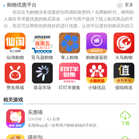
购物优惠平台
更多
你还在为购物没有优惠折扣而感到发愁吗？在网购时代，精明的
人都在寻求最优惠的购买渠道，APP为用户提供了线上购买商品的平
台，而且可以帮助你的很好的进行优惠，让你可以更好的购买到自己
喜欢的商品，都是物超所...
仙淘购物
亚马逊购物
掌上购物
购物速返联
火鸟购物
盟
【喵优惠软件功能】
赞友商城
葵花市场
叮叮羊微集
小猫优品
值啦精选
【3折充话费】独家
福利
，话费优惠充
相关游戏
【购物省钱】复制商品标题到喵优惠来搜券，一键省钱
实惠喵
124.65M
4
人在用
下载
【天天0元包邮】上千好货，官方补贴至0元
实惠喵app是一款帮用户购物省钱的手机软...
喵折扣
【吃喝玩乐省钱】点
外卖
、看电影…通通都能省