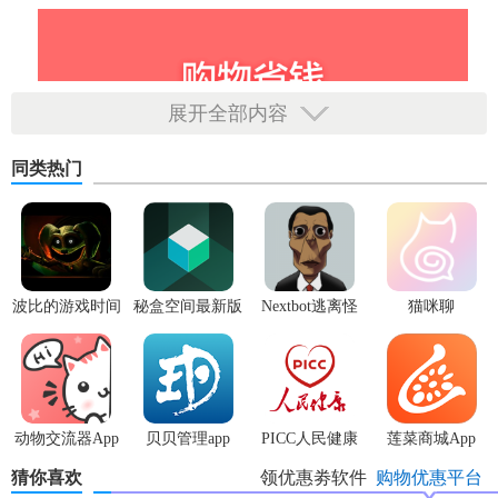
展开全部内容
同类热门
波比的游戏时间
秘盒空间最新版
Nextbot逃离怪
猫咪聊
3安卓版
物
动物交流器App
贝贝管理app
PICC人民健康
莲菜商城App
app
猜你喜欢
领优惠劵软件
购物优惠平台