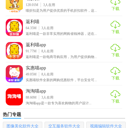
128.01M
3
人在用
下载
【喵优惠软件亮点】
喵折扣是为用户提供优质的手机折扣软件，这...
返利喵
快来享受不一样的无忧购物操作，在这里随意
选择
自己想要
64.35M
3
人在用
的商品进行消费。
下载
返利喵是一款非常实用的网购省钱神器，还在...
轻松体验物美价廉的购物操作，看到各种优惠，带给你更好
返利喵app
的购物体验。
91.77M
8
人在用
下载
返利喵是一款电商导购应用，为用户提供购物...
有省钱购物的好方法，更多内容等你选择，创造更好的购物
实惠喵app
乐趣
。
49.05M
8
人在用
下载
实惠喵软件全新的网购优惠软件，平台安全可...
淘淘喵app
88.60M
3
人在用
下载
淘淘喵app是一款专为喜欢购物的用户设计...
热门专题
图像美化软件大全
交互服务软件大全
视频编辑软件大全