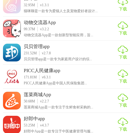
32.95M
v1.3.1
下载
猫咪聊是一款专为爱猫人士及宠物爱好者设计...
动物交流器App
【喵优惠软件优势】
99.37M
v3.2.2
下载
动物交流器App是一款创新型智能应用，旨...
1、购物省钱
贝贝管理app
先领券再购物最高可省90%
231.52M
v2.7.8
下载
贝贝管理app是一款专为家庭用户设计的综...
2、生活省钱
PICC人民健康app
吃喝玩乐 低至1折
171.81M
v6.3.1
下载
PICC人民健康App是中国人民保险集团...
3、天天0元购
莲菜商城App
上千款好货 官方补贴
50.68M
v2.2.7
下载
莲菜商城App是一款专注于生鲜食材采购的...
4、外卖省钱
好郎中app
领红包点外卖 额外再返5%
53.25M
v4.3.7
下载
好郎中App是一款专注于中医健康管理与服...