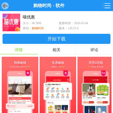
购物时尚
·
软件
首页
首页
游戏
软件
游戏
鸿蒙
鸿蒙
软件
专题
鸿蒙游戏
鸿蒙软件
专题
喵优惠
大小：96.58M
更新时间：2026-05-04
游戏
软件
类别：
购物时尚
版本：v20.25.0
开始下载
详情
相关
评论