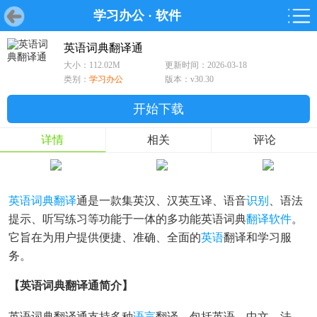
学习办公
·
软件
首页
首页
游戏
软件
游戏
鸿蒙
鸿蒙
软件
专题
鸿蒙游戏
鸿蒙软件
专题
英语词典翻译通
大小：112.02M
更新时间：2026-03-18
游戏
软件
类别：
学习办公
版本：v30.30
开始下载
详情
相关
评论
英语词典
翻译
通是一款集英汉、汉英互译、语音
识别
、语法
提示、听写练习等功能于一体的多功能英语词典
翻译软件
。
它旨在为用户提供便捷、准确、全面的
英语
翻译和学习服
务。
【英语词典翻译通简介】
英语词典翻译通支持多种
语言
翻译，包括英语、中文、法