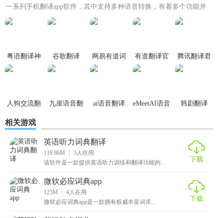
一系列手机翻译app软件，其中支持多种语音转换，有着多个功能并
且适用多个场景，翻译的...
粤语翻译神
谷歌翻译
网易有道词
有道翻译官
腾讯翻译君
器
(GoogleTranslate)
典
app
人狗交流翻
九崖语音翻
ai语音翻译
eMeetAI语音
韩剧翻译
译器
译
手机版app
速记app
相关游戏
英语听力词典翻译
118.86M
3
人在用
下载
该软件是一款提供英语听力训练和翻译功能的...
微软必应词典app
123M
4
人在用
下载
微软必应词典app是一款拥有权威丰富词库...