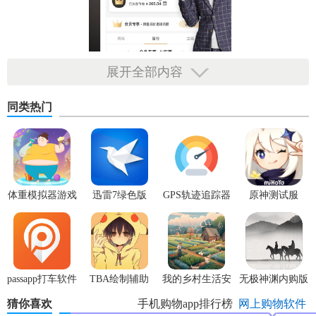
展开全部内容
【小黑鱼app功能内容】
同类热门
1、手机充值随时随地，能量满满，
流量
、话费皆可充。
2、机票、酒店、
火车
票、当地玩乐自在生活，出行无忧。交
通、住宿、玩乐一站全包。
3、
免费小说
阅读
是最好的消遣方式，更何况它还免费。
体重模拟器游戏
迅雷7绿色版
GPS轨迹追踪器
原神测试服
4、今日运势去年信
星座
，今年信五行。运势如何大师给你
算。
5、搞笑视频千言万语，只为博你哈哈一笑。
passapp打车软件
TBA绘制辅助
我的乡村生活安
无极神渊内购版
中文版
卓版
6、生活消费打造一体化便捷消费新模式，打通线上线下，大
猜你喜欢
手机购物app排行榜
网上购物软件