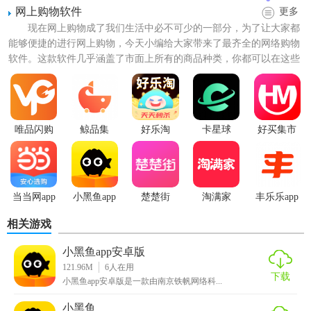
数据加人工智能。
网上购物软件
更多
现在网上购物成了我们生活中必不可少的一部分，为了让大家都
7、移动支付无卡、无现金的支付方式，安全、便捷的支付服
能够便捷的进行网上购物，今天小编给大家带来了最齐全的网络购物
务。
软件。这款软件几乎涵盖了市面上所有的商品种类，你都可以在这些
软件中挑选到自己心仪的商...
8、互联网服务大数据平台，创造企业核心服务，融合传统金
融，打造一流服务平台。
【小黑鱼app说明】
唯品闪购
鲸品集
好乐淘
卡星球
好买集市
1元购，每月一次，省10元（x12次/年）
8折充话费，每月一次，省10元(x12次/年)
当当网app
小黑鱼app
楚楚街
淘满家
丰乐乐app
5折看电影，每月1张，省18元(x12次/年)
相关游戏
送还款金，每月一次，省5元(x12次/年)
小黑鱼app安卓版
121.96M
6
人在用
开卡礼包，开卡即送，省399元
下载
小黑鱼app安卓版是一款由南京铁帆网络科...
全年合计，必省915元；
小黑鱼