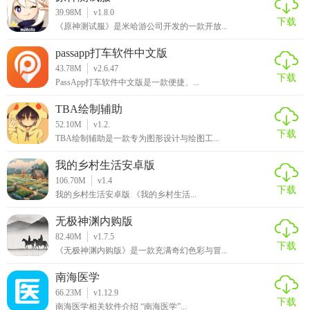
39.98M
v1.8.0
下载
《原神测试服》是米哈游公司开发的一款开放...
passapp打车软件中文版
43.78M
v2.6.47
下载
PassApp打车软件中文版是一款便捷、...
TBA绘制辅助
52.10M
v1.2.
下载
TBA绘制辅助是一款专为图形设计与绘图工...
我的乡村生活安卓版
106.70M
v1.4
下载
我的乡村生活安卓版 《我的乡村生活...
无极神渊内购版
82.40M
v1.7.5
下载
《无极神渊内购版》是一款充满奇幻色彩与冒...
南海医学
66.23M
v1.12.9
下载
南海医学相关软件介绍 “南海医学”...