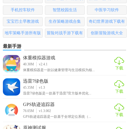
商城购物，每月一份，88元购物券(x12份/年)
版
手机控车软件
智慧校园生活
中医学习软件
订机票，超值优惠，立减30元/张&#8226;月
宝宝巴士早教游戏
生存策略游戏合集
奇幻世界游戏下载有
订酒店，不限次数，可达返现8%
哪些
地牢策略手游所有版
冒险对战手游下载有
创新冒险游戏大全
开通会员后预计可为您节省2940元/年！
本
哪些
最新手游
【推荐理由】
体重模拟器游戏
小黑鱼是一款集移动互联网生活方式、消费新生态、大众金
40.30M
v2.4.1
融服务于一体的线上生活服务平台，软件全面包括手机充
下载
体重模拟器是一款以健康管理与生活模拟为核...
值、机票、酒店、火车票预定、免费小说、今日运势、搞笑
迅雷7绿色版
视频等多项功能，在科技上，软件基于移动生活方式，打通
45.35M
v1.3
线上线下消费场景，利用大数据、人工智能和机器学习等科
下载
迅雷7绿色版是一款基于迅雷7官方版本优化...
技手段，让消费者享受更便捷、美好的互联网生活消费新模
GPS轨迹追踪器
式。
76.05M
v1.3.002
下载
GPS轨迹追踪器是一款基于全球定位系统（...
原神测试服