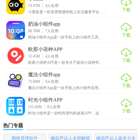
74.47M
4
人在用
【小黑鱼app产品特色】
下载
小黑鱼是一款实用便捷的线上生活服务平台，...
【小黑鱼借款】借钱不愁，审核快速
奶油小组件app
88.78M
7
人在用
【小黑鱼理财】一键智能投资，新手专享3%年化收益加速券
下载
奶油小组件App是一款手机上的小组件工具...
【小黑鱼机票】正式上线，0首付买机票，出行很简单
欧那小语种APP
53.45M
4
人在用
【信用卡账单分期】信用卡账单分期还
下载
欧那小语种APP是一款专注于提供小语种学...
【购物分期】0首付购物，品类齐全，闪电发货，品质保障
魔法小组件app
73.60M
9
人在用
【信用卡账单管理】绑定账单，及时提醒，再也不用担心信
下载
魔法小组件App是一款手机上的小组件应用...
用卡逾期
时光小组件APP
【在线办理信用卡】多家银行，免费申请，高额信用卡极速
155.42M
8
人在用
下载
时光小组件是一款时尚简约的桌面APP，这...
下
热门专题
【小黑鱼app亮点】
网络管理软件
糖葫芦达人全部解锁
糖葫芦达人版本大全