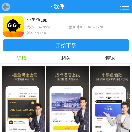
·
软件
首页
首页
游戏
软件
游戏
鸿蒙
鸿蒙
软件
专题
鸿蒙游戏
鸿蒙软件
专题
小黑鱼app
大小：142.95M
更新时间：2026-06-20
游戏
软件
版本：5.16.0
开始下载
详情
相关
评论