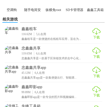
器)
1.掌握不同的辅助工具，了解更快、种类最全的功能和即时的
空调狗
随手电筒安
纵横免root
SD卡管理器
鑫鑫工具箱
在线体验。
AirFrozen
卓版
框架
相关游戏
2.第一时间感受最全的手机工具箱，最全的客户查询各项功能
都非常简化。
鑫鑫租车
116.62M
5
人在用
3.即时查询最全功能信息内容，让用户立即感受不同的辅助工
下载
鑫鑫租车是一款便捷的在线租车应用，旨在为...
具信息内容。
忠鑫鑫共享
119.65M
6
人在用
下载
忠鑫鑫共享是一款基于区块链技术的去中心化...
忠鑫鑫共享app
45.12M
6
人在用
下载
忠鑫鑫共享app是一款集便捷出行、智能调...
鑫鑫即影app
99.89M
6
人在用
下载
鑫鑫即影app是一款专业的照片和视频编辑...
先锋工具箱