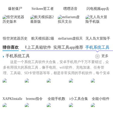
1、超级简单实用的一款多功能小工具，安装包很小的；
爆射僵尸
Strikeee罢工者
嘿嘿语音
闪电视频app去
广告版
2、在线的整个操作是很流畅的，还没有任何的广告问题；
3、所有的功能都是免费的，系统工具、游戏以及生活等。
悟空浏览器历史
航天模拟器2最
stellarium虚拟天
无人岛大冒险手
版本
新版
文台
机版
猜你喜欢
智能掌上工具箱软件
实用工具app推荐
手机系统工具
【鑫鑫工具箱app亮点】
手机系统工具
更多
App涵盖了超多使用小组件，可以轻松一键便捷操作，安全性
这是一个系统工具软件大合集，安卓手机用户千万不要错过，众
多有用强大的系统工具，像手电筒、wifi软件、充电加速、任务管
很高。
理、工具箱、SD卡管理器等等，都是非常实用的手机软件，每个安卓
超全面的手机应用工具，提供悬浮计算器、语言翻译、跑马
手机必备软件，有了这...
灯、等多种功能。
操作简单，即点即用，让你使用手机更便捷！
XAPKInstaller
breeno指令
全能手机数
i小工具合集
全能小组件
手机版
据恢复
最新版
【鑫鑫工具箱app优势】
(XAPK安装