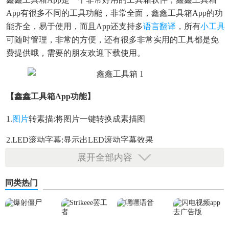
App有很多不同的工具功能，非常全面，鑫鑫工具箱app的功
能齐全，易于使用，而且app还支持多
语言
翻译
，所有
小工具
可随时管理，非常的方便，还有很多非常实用的工具都是免
费提供哦，需要的朋友欢迎下载使用。
【鑫鑫工具箱app功能】
1.
图片
转素描:将图片一键转换成素描图
2.LED滚动字幕:显示出LED滚动字幕效果
展开全部内容
3.动态视频
桌面
:将视频设置成桌面壁纸
4.记事本:生活信息、账单、备忘录
同类热门
5.二维码生成:个性化定制二维码
【鑫鑫工具箱app特色】