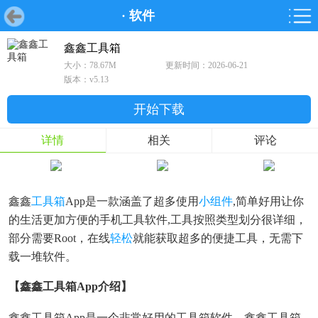
·
软件
首页
首页
游戏
软件
游戏
鸿蒙
鸿蒙
软件
专题
鸿蒙游戏
鸿蒙软件
专题
鑫鑫工具箱
大小：78.67M
更新时间：2026-06-21
游戏
软件
版本：v5.13
开始下载
详情
相关
评论
鑫鑫
工具箱
App是一款涵盖了超多使用
小组件
,简单好用让你
的生活更加方便的手机工具软件,工具按照类型划分很详细，
部分需要Root，在线
轻松
就能获取超多的便捷工具，无需下
载一堆软件。
【鑫鑫工具箱app介绍】
鑫鑫工具箱app是一个非常好用的工具箱软件，鑫鑫工具箱