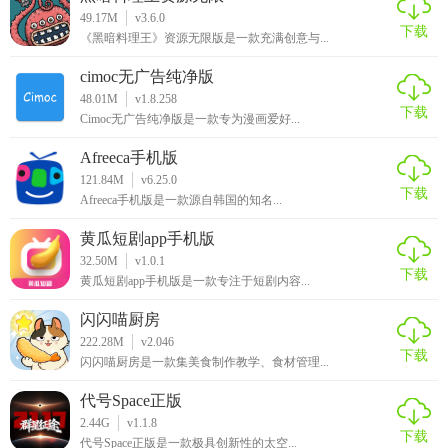
1、轻松获得你想要的兼职方式。
49.17M
v3.6.0
下载
《黑暗料理王》资源无限版是一款充满创意与...
2、在这里只需要简单的阅读就可以赚钱。
cimoc无广告纯净版
3、轻松的获得更多的福利。
48.01M
v1.8.258
下载
Cimoc无广告纯净版是一款专为漫画爱好...
4、赚取自己的零花钱。
Afreeca手机版
5、在这里完成各种丰富的任务。
121.84M
v6.25.0
下载
Afreeca手机版是一款源自韩国的知名...
黄瓜短剧app手机版
32.50M
v1.0.1
下载
黄瓜短剧app手机版是一款专注于短剧内容...
闪闪喵厨房
222.28M
v2.046
下载
闪闪喵厨房是一款集美食制作教学、食材管理...
代号Space正版
2.44G
v1.1.8
下载
代号Space正版是一款极具创新性的太空...