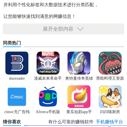
并利用个性化标签和大数据技术进行分类匹配，
让您能够快速找到满意的网赚信息！
展开全部内容
同类热门
duoreader
漫威未来革命手
奥特曼传奇英雄
黑暗料理王资源
游
体验服
无限
cimoc无广告纯
Afreeca手机版
黄瓜短剧app手
闪闪喵厨房
净版
机版
猜你喜欢
有什么可靠的赚钱软件
手机赚钱平台