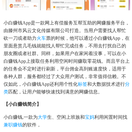
小白赚钱app是一款网上有偿服务互帮互助的网赚服务平台，
由滕州市风云文化传媒有限公司打造。当用户需要找人帮忙
砍一刀或者助力
火车
票的时候，他可以通过小白赚钱app，在
里面悬赏几毛钱就能找人帮忙完成任务，不用去打扰自己的
朋友圈或者社群。同样，如果用户在家闲着没事，可以在小
白赚钱app上接取任务利用空闲时间赚取零花钱。而且平台上
的任务会不定时进行刷新，平台佣金高到账速度快，适用于
各种人群，服务都经过了大众用户测试，非常值得信赖。不
仅如此，小白赚钱app还利用个性化
标签
和大数据技术进行
分
类
匹配，让用户能够快速找到满意的网赚信息。
【小白赚钱简介】
小白赚钱,一款为
大学
生、空闲上班族和
宝妈
利用闲置时间找
兼职赚钱
的软件，