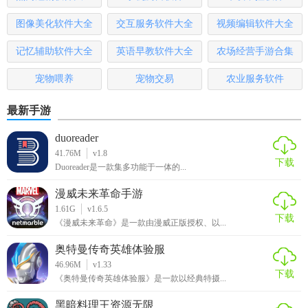
图像美化软件大全
交互服务软件大全
视频编辑软件大全
【邀请好友赚钱】
记忆辅助软件大全
英语早教软件大全
农场经营手游合集
邀请好友加入小白赚钱，师傅可以得到超多奖励，好友赚
钱，师傅跟着赚钱，躺着也赚钱的手机赚钱方式就在小白赚
宠物喂养
宠物交易
农业服务软件
钱APP！
最新手游
【早起打卡赚钱】
duoreader
只要你参与打卡挑战，在每天5-8点起床来小白赚钱APP打
41.76M
v1.8
下载
卡，就可以实现早起打卡赚钱了，每天还抽取一个16.66的红
Duoreader是一款集多功能于一体的...
包。
漫威未来革命手游
1.61G
v1.6.5
【签到任务赚钱】
下载
《漫威未来革命》是一款由漫威正版授权、以...
每天来小白赚钱APP签到，连续一周就可以赚取一个一元的红
奥特曼传奇英雄体验服
包。持续签到，持续赚钱。
46.96M
v1.33
下载
《奥特曼传奇英雄体验服》是一款以经典特摄...
【小白赚钱测评】
黑暗料理王资源无限