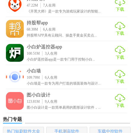
6、产品架构完善出色的架构支持数万人同时在线。
47.22M
7
人在用
下载
《开黑大师》是一款专为游戏玩家设计的智能...
【小白赚钱特点】
持股帮app
68.39M
6
人在用
1.任务量爆棚，互联网小白1天也能轻松赚几十。
下载
持股帮APP具有云顾问、操盘手黄金买卖点...
2.超高收徒奖励，佣金无上限，人脉广，躺着也能赚钱。
小白炉遥控器app
100.51M
3
人在用
3.支持多种提现方式，提现简单到账快。
下载
小白炉遥控器app是一款专门用于控制小白...
【小白赚钱功能】
小白墙
109.79M
6
人在用
【新手任务赚钱】
下载
小白墙是一款专为用户打造的墙面装饰与设计...
完成新手任务可以领取额外奖励，新手任务专为小白设置，
图小白设计
帮助小白用户在小白赚钱APP快速学会赚钱的方法。
123.81M
9
人在用
下载
图小白设计是一款简单易用的图形设计软件，...
【两元提现赚钱】
热门专题
小白赚钱APP满两元就可以提现，超低门槛，让你快速体会到
热门短剧软件大全
手机测亩软件
车载中控软件
赚钱的乐趣。