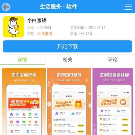
生活服务
·
软件
首页
首页
游戏
软件
游戏
鸿蒙
鸿蒙
软件
专题
鸿蒙游戏
鸿蒙软件
专题
小白赚钱
大小：104.65M
更新时间：2026-07-15
游戏
软件
类别：
生活服务
版本：v3.15.0
开始下载
详情
相关
评论