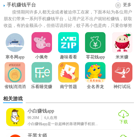
手机赚钱平台
更多
疫情期间许多人都无业或者被迫停工在家，下面本站为各位用户
朋友们带来一系列手机赚钱平台，让用户足不出户就轻松赚钱，获取
收益，有的金额虽小，但俗话说得好，蚊子再小也是肉，只要你够努
力蚊子肉也能管饱哦！各种...
寒冬网app
小佩奇
趣味看看
零花钱app
米米赚
【小白赚钱亮点】
1、遍布全国的
接单
用户几十万小白在线接单赚钱。
省钱消消消
乐看睡觉赚
南宁答题
全名养龙
神灯试玩
2、专业团队核心运营团队来自BAT一线大厂。
钱
相关游戏
3、严格人工审核所有悬赏经过人工确认合规。
小白赚钱app
4、智能
流量
分发用户行为导向的平台流量分发机制。
99.20M
6
人在用
下载
小白赚钱app是一款超棒的靠谱网赚手机软...
5、支持数据批量下载发布者可以一键导出所有做单数据。
开黑大师