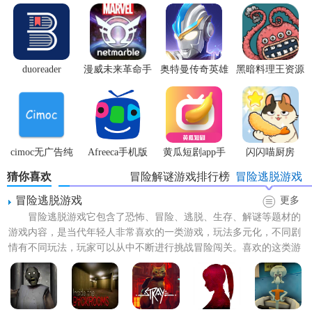
3、全新模式的
躲猫猫游戏
，更多热门流行元素融入其中吸引
着大众。
【鬼屋躲猫猫内容】
duoreader
漫威未来革命手
奥特曼传奇英雄
黑暗料理王资源
1、让自己可以轻松的使用那些道具帮助自己顺利的逃离屠夫
游
体验服
无限
的手上，逃离这个房子。
2、卡通风格的游戏背景，方块造型的人物形象，随你空中角
色进行冒险。
cimoc无广告纯
Afreeca手机版
黄瓜短剧app手
闪闪喵厨房
净版
机版
猜你喜欢
冒险解谜游戏排行榜
冒险逃脱游戏
3、在这里拥有了更加像素的画面，给与你带来更多不同的经
典盛宴对决。
冒险逃脱游戏
更多
冒险逃脱游戏它包含了恐怖、冒险、逃脱、生存、解谜等题材的
4、想要逃离这个地方，就必须让自己可以更加完美的躲避更
游戏内容，是当代年轻人非常喜欢的一类游戏，玩法多元化，不同剧
多不同的屠夫。
情有不同玩法，玩家可以从中不断进行挑战冒险闯关。喜欢的这类游
戏的玩家不要错过了。