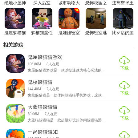
绝地小屋神
深入后室
城市动物大
恐怖校园之
逃离蟹堡王
逃脱
冒险
夜
鬼屋躲猫猫
躲猫猫魔性
鬼娃娃密室
恐怖密室逃
比萨店的噩
派对
逃脱
脱冒险
梦
相关游戏
【鬼屋躲猫猫操作玩法】
鬼屋躲猫猫游戏
106.86M
8
人在用
玩家可以选择抓捕者或者躲藏者的一方，体验不同视角带来
下载
鬼屋躲猫猫游戏是一款以捉迷藏为核心玩法的...
的与众不同的玩法，享受游戏的乐趣。
鬼校躲猫猫
多种不同的道具散落在地图中，想办法找到他们，在被追捕
144.40M
7
人在用
下载
鬼校躲猫猫是一款休闲躲猫猫手机游戏，这款...
的过程中使用，将会帮助你躲避鬼怪。
大蓝猫躲猫猫
玩家可以与场景相符的数十种物品，在鬼怪的眼皮底下躲
59.06M
7
人在用
藏，玩起来相当的惊险刺激，试着生存更久。
下载
大蓝猫躲猫猫是一款超级好玩的休闲躲猫猫游...
游戏的内容非常的独特，可以在游戏里面参与到大乱斗释放
一起躲猫猫3D
自己的能力，获得更多的惊喜和快乐。