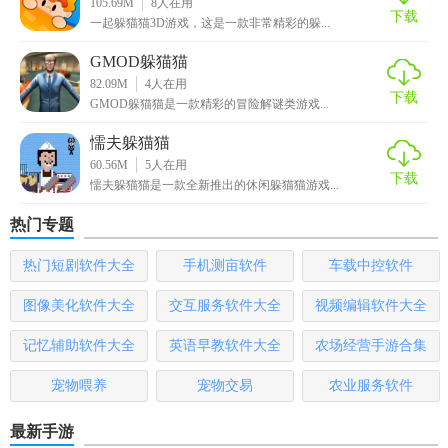
105.69M
8
人在用
下载
一起躲猫猫3D游戏，这是一款非常精彩的躲...
【鬼屋躲猫猫推荐理由】
GMOD躲猫猫
1、可以去随意进行搭配哦，玩家的操作技术非常重要;
82.09M
4
人在用
下载
GMOD躲猫猫是一款精彩的冒险解谜类游戏...
2、趣味的游戏画面，给你带来更多的欢乐，操作简单内容有
懦夫躲猫猫
趣;
60.56M
5
人在用
下载
懦夫躲猫猫是一款全新推出的休闲躲猫猫游戏...
3、玩家在游戏中需要去斗智斗勇，增加了很多的神奇道具。
热门专题
热门短剧软件大全
手机测亩软件
车载中控软件
图像美化软件大全
交互服务软件大全
视频编辑软件大全
记忆辅助软件大全
英语早教软件大全
农场经营手游合集
宠物喂养
宠物交易
农业服务软件
最新手游