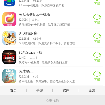
121.84M
v6.25.0
下载
的区域才能成功的获得游戏的胜利哦。
Afreeca手机版是一款源自韩国的知名...
黄瓜短剧app手机版
32.50M
v1.0.1
下载
黄瓜短剧app手机版是一款专注于短剧内容...
闪闪喵厨房
222.28M
v2.046
下载
闪闪喵厨房是一款集美食制作教学、食材管理...
代号Space正版
2.44G
v1.1.8
下载
代号Space正版是一款极具创新性的太空...
圆木骑士
726.91M
v1.0
下载
圆木骑士是一款集策略、冒险与角色扮演元素...
首页
手游
软件
合集
©电视猫