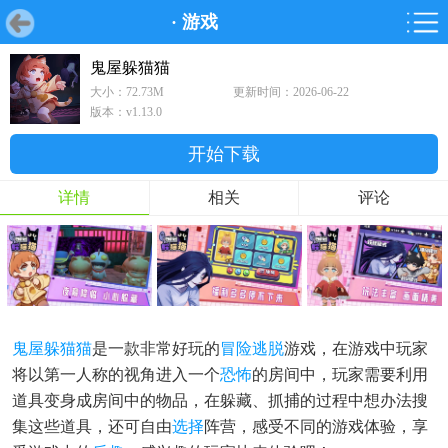
·
游戏
首页
首页
游戏
软件
游戏
鸿蒙
鸿蒙
软件
专题
鸿蒙游戏
鸿蒙软件
专题
鬼屋躲猫猫
大小：72.73M
更新时间：2026-06-22
游戏
软件
版本：v1.13.0
开始下载
详情
相关
评论
鬼屋
躲猫猫
是一款非常好玩的
冒险逃脱
游戏，在游戏中玩家
将以第一人称的视角进入一个
恐怖
的房间中，玩家需要利用
道具变身成房间中的物品，在躲藏、抓捕的过程中想办法搜
集这些道具，还可自由
选择
阵营，感受不同的游戏体验，享