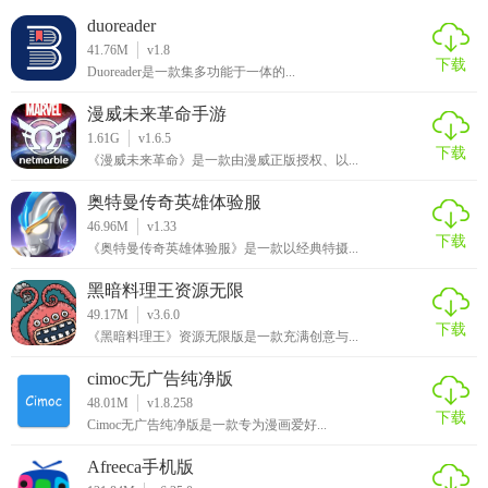
【鬼屋躲猫猫亮点】
duoreader
41.76M
v1.8
下载
1、剧情故事丰富多彩，也可以让自己查看各种各样的事情，
Duoreader是一款集多功能于一体的...
会让你看到更多的妖怪
漫威未来革命手游
2、妖怪不仅会变得非常的可怕，也会让你和队友联合起来，
1.61G
v1.6.5
下载
《漫威未来革命》是一款由漫威正版授权、以...
找到更适合道具完成躲猫猫挑战
奥特曼传奇英雄体验服
3、你会看到各种各样的房间，不同的房间中的线索也是不同
46.96M
v1.33
的，在躲猫猫玩法中自由冒险
下载
《奥特曼传奇英雄体验服》是一款以经典特摄...
【鬼屋躲猫猫试玩体验】
黑暗料理王资源无限
49.17M
v3.6.0
下载
1、在鬼屋躲猫猫中体验激情十足的竞技乐趣，利用周围的物
《黑暗料理王》资源无限版是一款充满创意与...
体来完成躲避挑战，千万不要被抓住!
cimoc无广告纯净版
48.01M
v1.8.258
2、多人竞技类的躲猫猫游戏，在鬼屋躲猫猫游戏中，玩家们
下载
Cimoc无广告纯净版是一款专为漫画爱好...
可以使用角色的变身技能。
Afreeca手机版
3、自己变化成其他的物体哦，只有在游戏结束前逃脱出目标