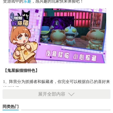
受游戏中的
乐趣
，感兴趣的玩家快来体验吧！
【鬼屋躲猫猫特色】
1、阵营分为抓捕者和躲藏者，你完全可以根据自己的喜好来
进行选择。
展开全部内容
2、不同
身份
的视角也迥然各异，从而带给玩家们更新奇的感
受哟。
同类热门