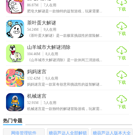
局。
86.87M
7
人在用
下载
肥皂大解谜是一款独特的益智游戏，玩家需要...
3、多种多样方式：经典与自主创新方式共存，让您在迷宫游
戏中玩出新创意。
茶叶蛋大解谜
54.24M
9
人在用
【迷宫大解谜优势】
下载
《茶叶蛋大解谜》是一款极富挑战性的冒险解...
1、这里使用了各种各样的道具来帮助我们。游戏越往后的关
山羊城市大解谜消除
104.46M
8
人在用
卡就越精彩。
下载
《山羊城市大解谜消除》是一款休闲三消游戏...
2、简单的画面设计，各种趣味的挑战方式，你可以进行全新
妈妈迷宫
的闯关挑战。
132.42M
9
人在用
下载
妈妈迷宫是一款富有创意和挑战性的益智解谜...
3、进入到不同的游戏场合地图当中，体验一个特别耐玩的挑
战玩法。
机械迷宫
52.91M
5
人在用
下载
【迷宫大解谜攻略】
机械迷宫是一款独特的解谜冒险游戏，玩家需...
热门专题
1.修复大师有着清新唯美的3D像素画风，每一个细节都刻画
的十分精致。
网络管理软件
糖葫芦达人全部解锁
糖葫芦达人版本大全