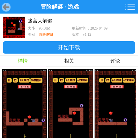
冒险解谜
·
游戏
首页
首页
游戏
软件
游戏
鸿蒙
鸿蒙
软件
专题
鸿蒙游戏
鸿蒙软件
专题
迷宫大解谜
大小：95.30M
更新时间：2026-04-09
游戏
软件
类别：
冒险解谜
版本：v1.12
开始下载
详情
相关
评论