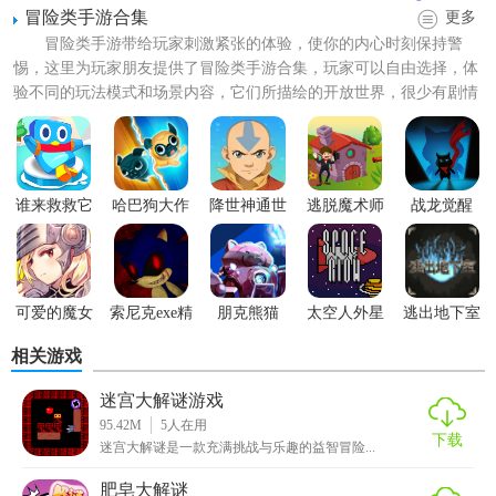
冒险类手游合集
更多
冒险类手游带给玩家刺激紧张的体验，使你的内心时刻保持警
惕，这里为玩家朋友提供了冒险类手游合集，玩家可以自由选择，体
验不同的玩法模式和场景内容，它们所描绘的开放世界，很少有剧情
的约束，因此玩家不会缺乏创...
【迷宫大解谜特色】
谁来救救它
哈巴狗大作
降世神通世
逃脱魔术师
战龙觉醒
1、点击屏幕下方的上下左右来控制苹果在地图当中移动。
战
代
2、注意躲避鬼的追逐，如果被鬼抓住就算是挑战失败了。
3、地图中还有尖刺等特殊物件，碰到时会有相应的
互动
。
可爱的魔女
索尼克exe精
朋克熊猫
太空人外星
逃出地下室
勇者
神地狱
人战斗
【迷宫大解谜亮点】
相关游戏
1、游戏玩法简易：只需拖动
手指
头将球体正确引导到终点站
迷宫大解谜游戏
就可以通关。
95.42M
5
人在用
下载
迷宫大解谜是一款充满挑战与乐趣的益智冒险...
2、关卡丰富多彩：几十个关卡，难度系数循序渐进，任您开
肥皂大解谜