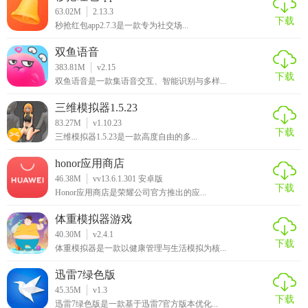
63.02M
2.13.3
下载
秒抢红包app2.7.3是一款专为社交场...
双鱼语音
383.81M
v2.15
下载
双鱼语音是一款集语音交互、智能识别与多样...
三维模拟器1.5.23
83.27M
v1.10.23
下载
三维模拟器1.5.23是一款高度自由的多...
honor应用商店
46.38M
vv13.6.1.301 安卓版
下载
Honor应用商店是荣耀公司官方推出的应...
体重模拟器游戏
40.30M
v2.4.1
下载
体重模拟器是一款以健康管理与生活模拟为核...
迅雷7绿色版
45.35M
v1.3
下载
迅雷7绿色版是一款基于迅雷7官方版本优化...