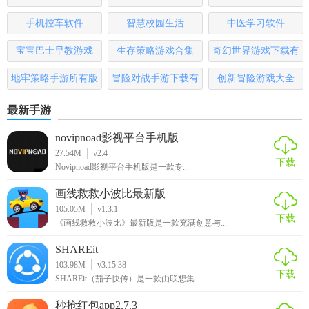
2.迷宫大解谜手机游戏然而，随着实验的进行，受影响的被试
版
手机控车软件
智慧校园生活
中医学习软件
开始表现出暴力倾向和反社会情绪。
宝宝巴士早教游戏
生存策略游戏合集
奇幻世界游戏下载有
3.多种强大的职业可以随意选择，不同的组合会产生意想不到
哪些
的强大效果。尝试各种阵容。
地牢策略手游所有版
冒险对战手游下载有
创新冒险游戏大全
本
哪些
4.一款轻松有趣的益智游戏，不同难度级别，等你来挑战，在
最新手游
每一个场景中寻找线索；
novipnoad影视平台手机版
5、迷宫大解谜游戏在游戏中，玩家可以自由地进行风险投
27.54M
v2.4
下载
Novipnoad影视平台手机版是一款专...
资，抓住赚钱的机会赚更多的钱。
画线救救小波比最新版
105.05M
v1.3.1
下载
《画线救救小波比》最新版是一款充满创意与...
SHAREit
103.98M
v3.15.38
下载
SHAREit（茄子快传）是一款由联想集...
秒抢红包app2.7.3