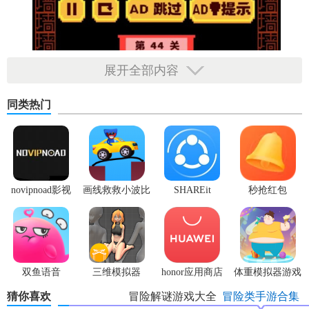
展开全部内容
同类热门
novipnoad影视
画线救救小波比
SHAREit
秒抢红包
平台手机版
最新版
app2.7.3
双鱼语音
三维模拟器
honor应用商店
体重模拟器游戏
1.5.23
猜你喜欢
冒险解谜游戏大全
冒险类手游合集