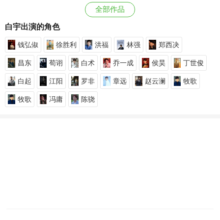
全部作品
白宇出演的角色
钱弘俶
徐胜利
洪福
林强
郑西决
昌东
荀诩
白术
乔一成
侯昊
丁世俊
白起
江阳
罗非
章远
赵云澜
牧歌
牧歌
冯庸
陈骁