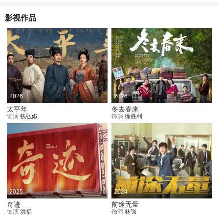
影视作品
2026
2026
太平年
冬去春来
饰演
钱弘俶
饰演
徐胜利
2025
2024
奇迹
前途无量
饰演
洪福
饰演
林强