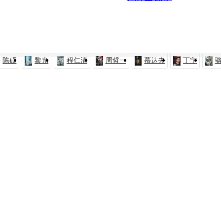
陈硕
黎光
程仁清
周哲一
慕达夫
丁宁