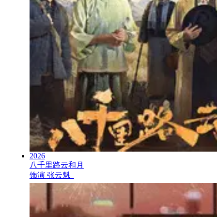
2026
八千里路云和月
饰演
张云魁