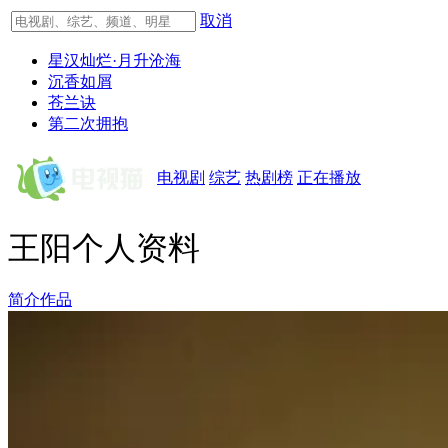
取消
星汉灿烂·月升沧海
沉香如屑
苍兰诀
第二次拥抱
电视剧
综艺
热剧榜
正在播放
王阳个人资料
简介
作品