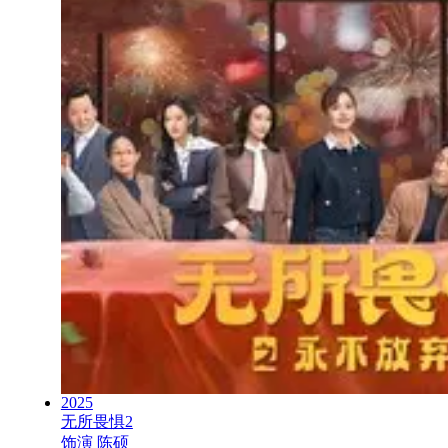
2025
无所畏惧2
饰演
陈硕