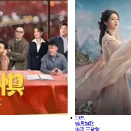
2025
锦月如歌
饰演
王敬荣