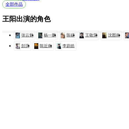
全部作品
王阳出演的角色
张云魁
杨一鹏
陈硕
王敬荣
沈图南
彭湃
陈近南
李蔚皓