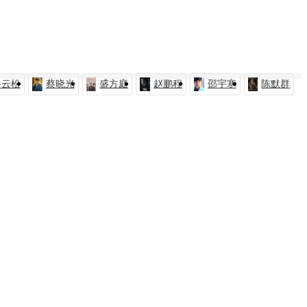
骆云松
蔡晓光
盛方庭
赵鹏程
邵宇寒
陈默群