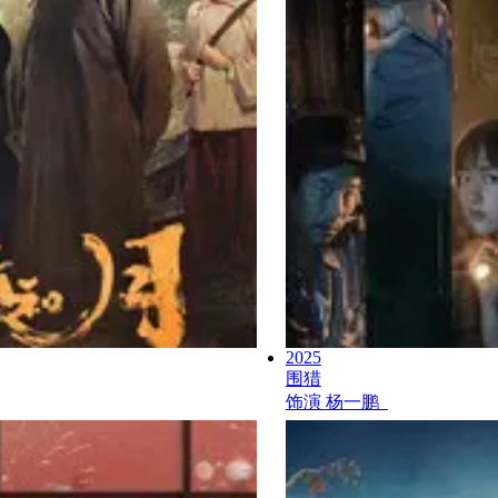
2025
围猎
饰演
杨一鹏