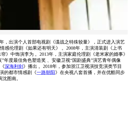
2004年，出演个人首部电视剧《谍战之特殊较量》，正式进入演艺
演情感伦理剧《如果还有明天》 。2008年，主演清装剧《上书
锁珠帘》中饰演李为 。2013年，主演家庭伦理剧《老米家的婚事》
夜”年度最佳角色塑造奖 、安徽卫视“国剧盛典”演艺青年偶像
剧《
深海利剑
》播出 。2018年，参加浙江卫视演技竞演类节目
衔主演的都市情感剧《
一路朝阳
》在央视八套首播，并在优酷同步
演沈图南。