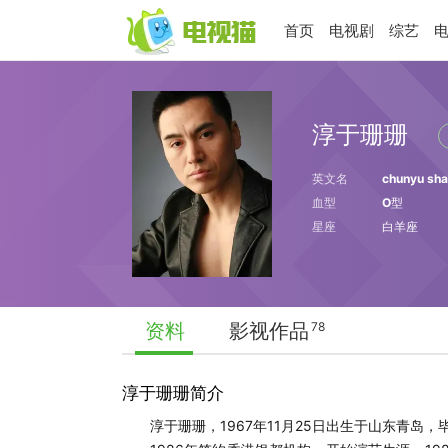
首页
电视剧
综艺
淳于珊珊
英文名
chunyu sh
血型
O型
星座
白羊座
资料
影视作品
78
淳于珊珊简介
淳于珊珊，1967年11月25日出生于山东青岛