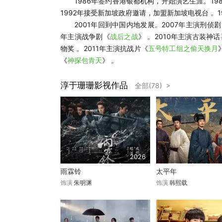
1986年签约香港银都机构，开始演艺生涯。19
1992年接受新加坡政府邀请，加盟新加坡电视台 。
2001年回到中国内地发展。2007年主演刑侦剧
年主演战争剧《
战后之战
》 。2010年主演古装神
物奖 。2011年主演抗战片《
五号特工组之偷天换月
《
神探包青天
》 。
淳于珊珊影视作品
全部(78) >
2026
雨霖铃
太平年
饰演
朱明渊
饰演
韩熙载