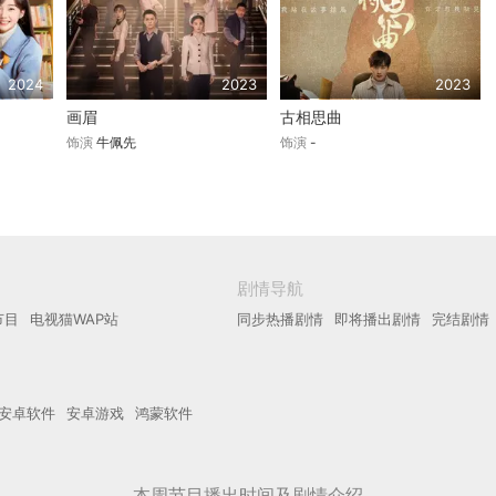
2024
2023
2023
画眉
古相思曲
饰演
牛佩先
饰演
-
剧情导航
节目
电视猫WAP站
同步热播剧情
即将播出剧情
完结剧情
安卓软件
安卓游戏
鸿蒙软件
本周节目播出时间及剧情介绍