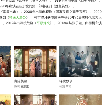
87年首次出演武侠片《黄河大侠》 。1989年主演电影《百变神偷》 。
1993年出演在新加坡的第一部电视剧《荡寇英雄》 。
《雷霆出击》 。2008年出演电视剧《国家宝藏之觐天宝匣》 。2009
话喜剧《
神医大道公
》 ，同年10月获电影榜中榜80年代影响时代实力人
》 。2012年出演抗战剧《
平原烽火
》 。2013年与张子健、曲栅栅主演
2026
2026
2025
良陈美锦
锦囊妙录
饰演
睿亲王
饰演
宋常