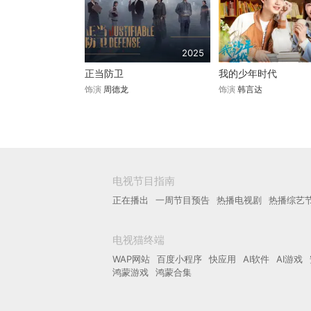
2025
正当防卫
我的少年时代
饰演
周德龙
饰演
韩言达
电视节目指南
正在播出
一周节目预告
热播电视剧
热播综艺
电视猫终端
WAP网站
百度小程序
快应用
AI软件
AI游戏
鸿蒙游戏
鸿蒙合集