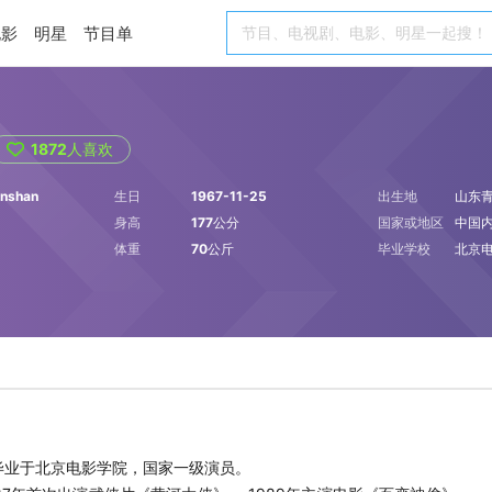
电影
明星
节目单
1872
人喜欢
anshan
生日
1967-11-25
出生地
山东
身高
177公分
国家或地区
中国
体重
70公斤
毕业学校
北京
，毕业于北京电影学院，国家一级演员。