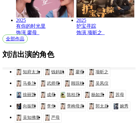
2025
2025
有你的时光里
护宝寻踪
饰演
廖母
饰演
项昕之
全部作品
刘洁出演的角色
知府太太
钱妈妈
廖母
项昕之
马春兰
武师母
顾琼枝
吴凤仪
徐丽莲
成母
陈桂芬
杨如意
苏母
向振熙
李华
李峋母亲
郭太后
婉秀
吴知拂妻
严母