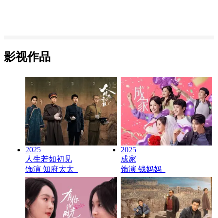
影视作品
2025
2025
人生若如初见
成家
饰演
知府太太
饰演
钱妈妈