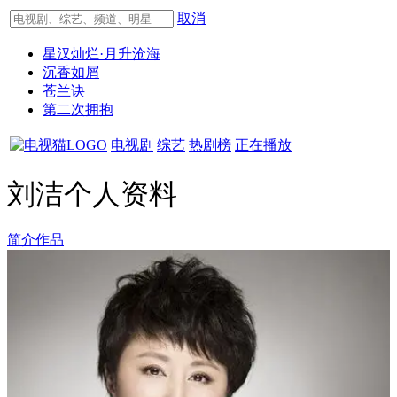
取消
星汉灿烂·月升沧海
沉香如屑
苍兰诀
第二次拥抱
电视剧
综艺
热剧榜
正在播放
刘洁个人资料
简介
作品