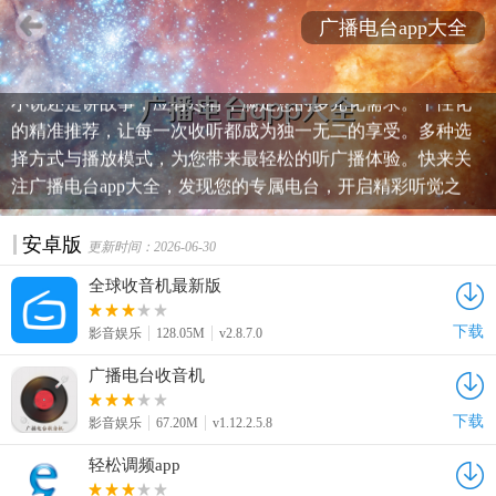
广播电台app大全
广播电台app大全应用合集，是您的私人电台收听宝库。本站
精心搜罗了众多优质电台应用，无论是听新闻、赏音乐、品
小说还是讲故事，应有尽有，满足您的多元化需求。个性化
的精准推荐，让每一次收听都成为独一无二的享受。多种选
择方式与播放模式，为您带来最轻松的听广播体验。快来关
注广播电台app大全，发现您的专属电台，开启精彩听觉之
旅！
安卓版
更新时间：2026-06-30
全球收音机最新版
下载
影音娱乐
128.05M
v2.8.7.0
广播电台收音机
下载
影音娱乐
67.20M
v1.12.2.5.8
轻松调频app