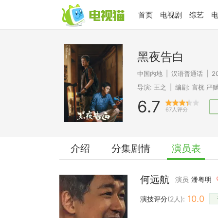
首页
电视剧
综艺
黑夜告白
中国内地
|
汉语普通话
|
2
导演:
王之
|
编剧:
言桄
严
6.7
67人评分
介绍
分集剧情
演员表
何远航
演员
潘粤明
10.0
演技评分
(
2
人):