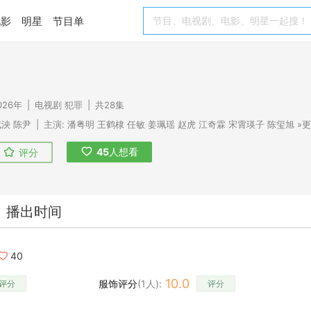
电影
明星
节目单
026年
|
电视剧
犯罪
|
共28集
赋泱
陈尹
|
主演:
潘粤明
王鹤棣
任敏
姜珮瑶
赵虎
江奇霖
宋霄瑛子
陈玺旭
»
45
人想看
评分
播出时间
40
10.0
服饰评分
(
1
人):
评分
评分