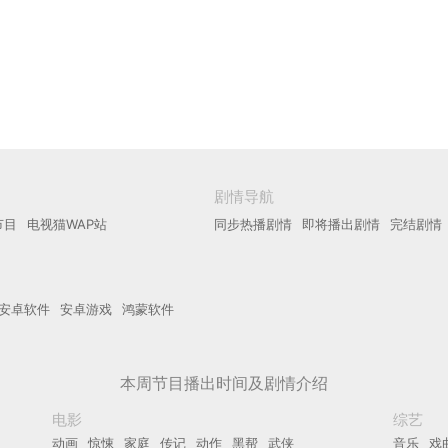
剧情导航
节目
电视猫WAP站
同步热播剧情
即将播出剧情
完结剧情
安卓软件
安卓游戏
鸿蒙软件
本周节目播出时间及剧情介绍
电影
综艺
动画
惊悚
家庭
传记
动作
黑帮
武侠
音乐
戏