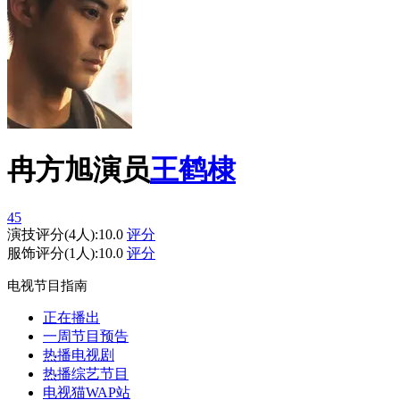
冉方旭
演员
王鹤棣
45
演技评分
(
4
人):
10.0
评分
服饰评分
(
1
人):
10.0
评分
电视节目指南
正在播出
一周节目预告
热播电视剧
热播综艺节目
电视猫WAP站