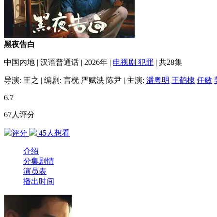
黑夜告白
中国内地
|
汉语普通话
|
2026年
|
电视剧
犯罪
|
共28集
导演:
王之
|
编剧:
言桄
严赋泱
陈尹
|
主演:
潘粤明
王鹤棣
任敏
6.7
67人评分
评分
45
人想看
介绍
分集剧情
演员表
播出时间