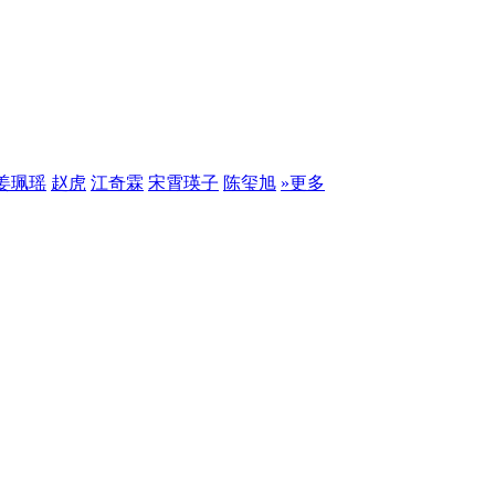
姜珮瑶
赵虎
江奇霖
宋霄瑛子
陈玺旭
»更多