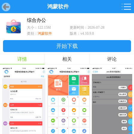
鸿蒙软件
首页
首页
游戏
软件
游戏
鸿蒙
鸿蒙
软件
专题
鸿蒙游戏
鸿蒙软件
专题
综合办公
大小：122.15M
更新时间：2026-07-28
游戏
软件
类别：
鸿蒙软件
版本：v4.10.9.8
开始下载
详情
相关
评论