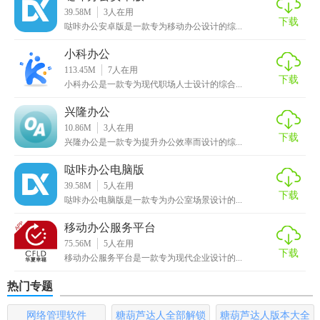
39.58M
3
人在用
下载
【综合办公亮点】
哒咔办公安卓版是一款专为移动办公设计的综...
小科办公
1. 界面简洁：软件界面设计简洁明了，易于上手，用户无需
113.45M
7
人在用
复杂培训即可快速使用。
下载
小科办公是一款专为现代职场人士设计的综合...
2. 功能强大：集多种办公功能于一体，满足用户多样化的办
兴隆办公
公需求。
10.86M
3
人在用
下载
兴隆办公是一款专为提升办公效率而设计的综...
3. 数据安全：采用先进的数据加密技术，确保用户数据的安
全性和隐私性。
哒咔办公电脑版
39.58M
5
人在用
下载
【综合办公用法】
哒咔办公电脑版是一款专为办公室场景设计的...
移动办公服务平台
1. 注册登录：用户首先需要在软件上进行注册，并登录账
75.56M
5
人在用
号。
下载
移动办公服务平台是一款专为现代企业设计的...
2. 创建日程：在日程管理模块中，用户可以创建个人或团队
热门专题
的日程安排，并设置提醒。
网络管理软件
糖葫芦达人全部解锁
糖葫芦达人版本大全