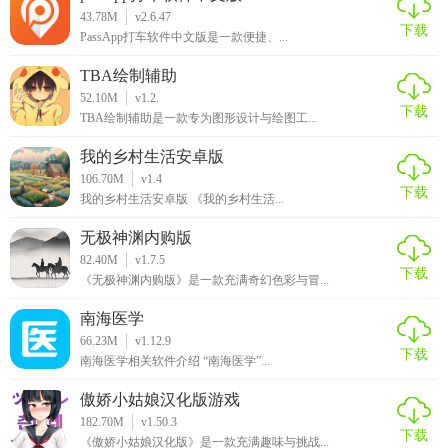
43.78M
v2.6.47
下载
PassApp打车软件中文版是一款便捷、...
TBA绘制辅助
52.10M
v1.2.
下载
TBA绘制辅助是一款专为图形设计与绘图工...
我的乡村生活安卓版
106.70M
v1.4
下载
我的乡村生活安卓版 《我的乡村生活...
无极神渊内购版
82.40M
v1.7.5
下载
《无极神渊内购版》是一款充满奇幻色彩与冒...
南海医学
66.23M
v1.12.9
下载
南海医学相关软件介绍 “南海医学”...
傲娇小姑娘汉化版游戏
182.70M
v1.50.3
下载
《傲娇小姑娘汉化版》是一款充满趣味与挑战...