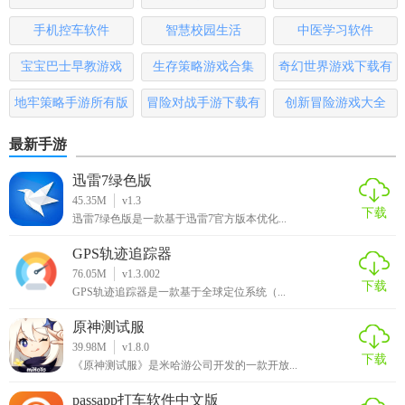
3. 分配任务：在任务管理模块中，用户可以创建任务并分配
版
给团队成员，同时跟踪任务进度。
手机控车软件
智慧校园生活
中医学习软件
宝宝巴士早教游戏
生存策略游戏合集
奇幻世界游戏下载有
4. 团队协作：利用实时聊天和讨论区功能，与团队成员进行
沟通和协作。
哪些
地牢策略手游所有版
冒险对战手游下载有
创新冒险游戏大全
5. 文件共享：在文件共享模块中，用户可以上传、下载和共
本
哪些
最新手游
享文件，确保团队成员能够随时访问所需资料。
迅雷7绿色版
【综合办公测评】
45.35M
v1.3
下载
迅雷7绿色版是一款基于迅雷7官方版本优化...
综合办公软件在功能、界面设计、数据安全等方面均表现出
色。它集成了多种办公功能，满足了用户多样化的需求；界
GPS轨迹追踪器
76.05M
v1.3.002
面设计简洁明了，易于上手；同时，采用先进的数据加密技
下载
GPS轨迹追踪器是一款基于全球定位系统（...
术，确保了用户数据的安全性和隐私性。在团队协作方面，
软件提供了实时聊天、讨论区等功能，方便团队成员之间的
原神测试服
沟通和协作。总的来说，综合办公软件是一款值得推荐的办
39.98M
v1.8.0
下载
《原神测试服》是米哈游公司开发的一款开放...
公工具。
passapp打车软件中文版