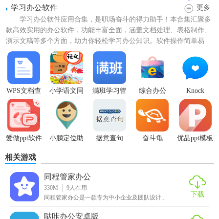
学习办公软件
更多
学习办公软件应用合集，是职场奋斗的得力助手！本合集汇聚多
款高效实用的办公软件，功能丰富全面，涵盖文档处理、表格制作、
演示文稿等多个方面，助力你轻松学习办公知识。软件操作简单易
懂，随时随地都能上手使用，...
【综合办公特色】
WPS文档查
小学语文同
满班学习管
综合办公
Knock
看器
步学堂
理app
1. 日程管理：用户可以轻松创建、编辑和查看个人及团队的
日程安排，确保工作有序进行。
2. 任务分配：支持任务的创建、分配和跟踪，确保每个团队
爱做ppt软件
小鹏定位助
据意查句
奋斗龟
优品ppt模板
手
app
成员都明确自己的职责和进度。
相关游戏
3. 团队协作：提供实时聊天、讨论区等功能，方便团队成员
同程管家办公
之间的沟通和协作。
330M
9
人在用
下载
同程管家办公是一款专为中小企业及团队设计...
4. 文件共享：支持文件的上传、下载和共享，确保团队成员
能够随时访问所需资料。
哒咔办公安卓版