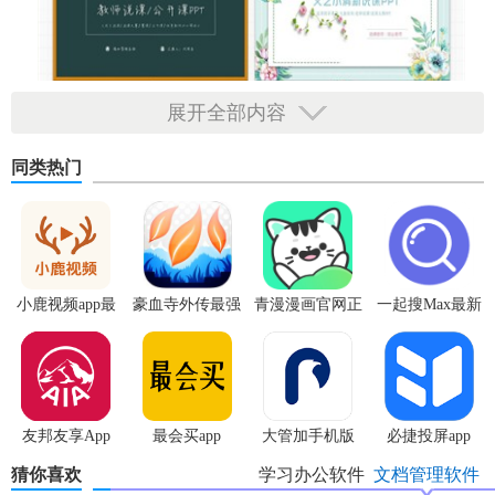
展开全部内容
同类热门
小鹿视频app最
豪血寺外传最强
青漫漫画官网正
一起搜Max最新
新版
传说无限血版
版
版
友邦友享App
最会买app
大管加手机版
必捷投屏app
猜你喜欢
学习办公软件
文档管理软件