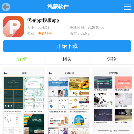
鸿蒙软件
首页
首页
游戏
软件
游戏
鸿蒙
鸿蒙
软件
专题
鸿蒙游戏
鸿蒙软件
专题
优品ppt模板app
大小：65.43M
更新时间：2026-05-09
游戏
软件
类别：
鸿蒙软件
版本：v5.6.2
开始下载
详情
相关
评论