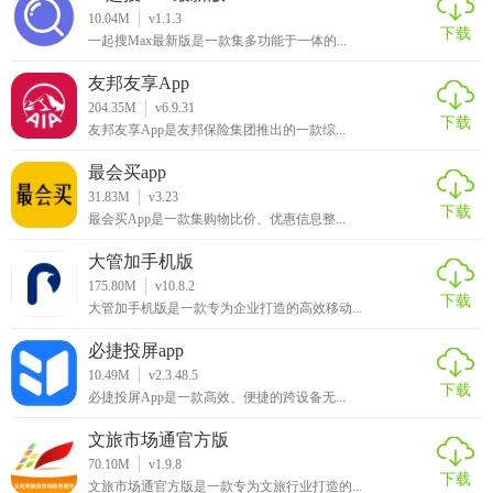
人士、教育工作者还是设计师，都能在这款APP中找到适合自
10.04M
v1.1.3
下载
己的PPT模板，快速制作出专业、美观的演示文稿。同时，
一起搜Max最新版是一款集多功能于一体的...
APP还提供了在线编辑和预览功能，进一步提升了用户的使用
友邦友享App
体验。总之，优品PPT模板APP是一款值得推荐的PPT制作工
204.35M
v6.9.31
具。
下载
友邦友享App是友邦保险集团推出的一款综...
最会买app
31.83M
v3.23
下载
最会买App是一款集购物比价、优惠信息整...
大管加手机版
175.80M
v10.8.2
下载
大管加手机版是一款专为企业打造的高效移动...
必捷投屏app
10.49M
v2.3.48.5
下载
必捷投屏App是一款高效、便捷的跨设备无...
文旅市场通官方版
70.10M
v1.9.8
下载
文旅市场通官方版是一款专为文旅行业打造的...