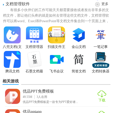
文档管理软件
更多
有很多小伙伴们的工作可能天天都需要接收或者发出非常多的文
档文件，那让他们头疼的就是如何去管理这些文档文件，文档管理软
件可以将word、Execl和PowerPoint等文档文件集合到一个页面上来，
方便...
【优品ppt模板app特色】
1. 海量模板：提供超过数万种PPT模板，满足不同场景和风格
八兜文档(文
文档管理器
扫描文件王
金山文档
一笔记事
档管理)
需求。
2. 分类清晰：模板按照行业、颜色、风格等维度进行分类，
便于用户快速查找。
腾讯文档
石墨文档最
飞书会议
简签文档
文档转换器
新版
APP
3. 实时更新：定期更新模板库，确保用户始终拥有最新、最
相关游戏
流行的PPT模板。
优品PPT免费模板
49.55M
3
人在用
4. 在线编辑：支持在线编辑功能，用户可以在APP内直接修改
下载
优品PPT免费模板是一款专为PPT爱好者...
模板内容，节省时间。
优品pptapp