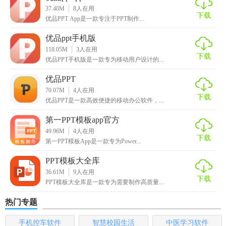
5. 一键下载：支持一键下载所选模板，方便用户离线使用。
37.40M
8
人在用
下载
优品PPT App是一款专注于PPT制作...
【优品ppt模板app亮点】
优品ppt手机版
1. 精美设计：所有模板均经过专业设计师精心打造，确保视
118.05M
3
人在用
下载
觉效果出色。
优品PPT手机版是一款专为移动用户设计的...
优品PPT
2. 高效便捷：简化PPT制作过程，用户无需从零开始设计，极
70.07M
4
人在用
大提高效率。
下载
优品PPT是一款高效便捷的移动办公软件，...
3. 个性化定制：用户可以根据自身需求，对模板进行个性化
第一PPT模板app官方
调整，打造独一无二的PPT。
49.96M
4
人在用
下载
第一PPT模板App是一款专为Power...
4. 跨平台兼容：支持多种设备和操作系统，用户可以在手
机、平板或电脑上无缝使用。
PPT模板大全库
36.61M
9
人在用
下载
5. 优质服务：提供24小时客服支持，解答用户在使用过程中
PPT模板大全库是一款专为需要制作高质量...
遇到的问题。
热门专题
【优品ppt模板app优势】
手机控车软件
智慧校园生活
中医学习软件