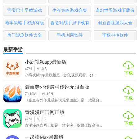
1. 资源丰富：相比其他同类软件，优品PPT模板APP拥有更多
宝宝巴士早教游戏
生存策略游戏合集
奇幻世界游戏下载有
元化的模板资源。
哪些
地牢策略手游所有版
冒险对战手游下载有
创新冒险游戏大全
2. 操作简单：界面简洁明了，操作便捷，即使是PPT新手也能
本
哪些
热门短剧软件大全
手机测亩软件
车载中控软件
轻松上手。
3. 品质保障：所有模板均经过严格筛选和审核，确保质量上
最新手游
乘。
小鹿视频app最新版
47M
v1.0.5
4. 节省成本：用户无需购买昂贵的PPT设计软件或雇佣专业设
下载
小鹿视频app最新版是一款集视频观看、分...
计师，即可制作出高质量的PPT。
豪血寺外传最强传说无限血版
5. 社区互动：提供用户交流平台，用户可以分享自己的作
79.10M
v1.10.9
品，学习他人的优秀PPT制作技巧。
下载
《豪血寺外传最强传说无限血版》是一款经典...
【优品ppt模板app测评】
青漫漫画官网正版
47M
v1.13
下载
优品PPT模板APP以其丰富的模板资源、简洁的操作界面和高
青漫漫画官网正版是一款专注于提供正版高清...
效便捷的PPT制作流程，赢得了广大用户的好评。无论是商务
一起搜Max最新版