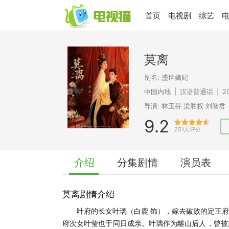
首页
电视剧
综艺
莫离
别名: 盛世嫡妃
中国内地
|
汉语普通话
|
2
导演:
林玉芬
梁胜权
刘智君
9.2
251人评分
介绍
分集剧情
演员表
莫离剧情介绍
叶府的长女叶璃（白鹿 饰），嫁去破败的定王
府次女叶莹也于同日成亲。叶璃作为離山后人，曾被