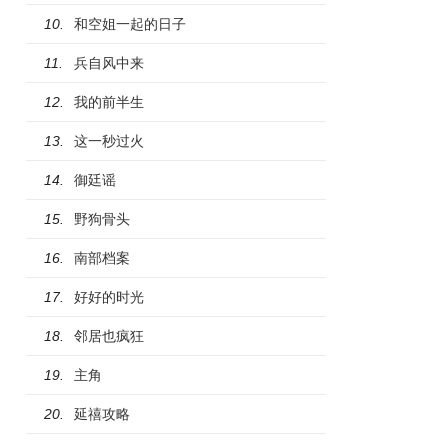
和空姐一起的日子
10.
兵自风中来
11.
我的前半生
12.
这一秒过火
13.
御廷谣
14.
野狗骨头
15.
南部档案
16.
好好的时光
17.
邻居也疯狂
18.
主角
19.
延禧攻略
20.