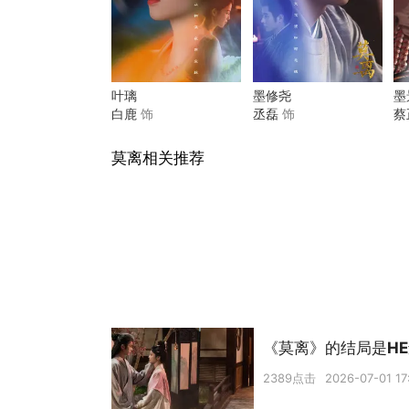
叶璃
墨修尧
墨
白鹿
饰
丞磊
饰
蔡
莫离相关推荐
《莫离》的结局是HE
2389点击
2026-07-01 17