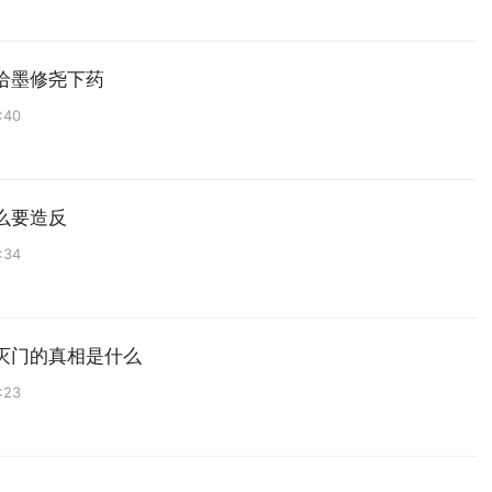
给墨修尧下药
:40
么要造反
:34
灭门的真相是什么
:23