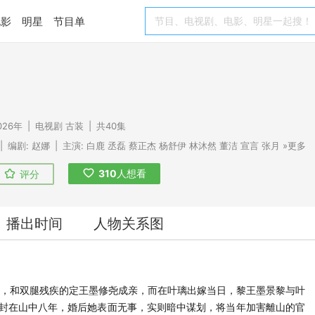
电影
明星
节目单
026年
|
电视剧
古装
|
共40集
|
编剧:
赵娜
|
主演:
白鹿
丞磊
蔡正杰
杨舒伊
林沐然
董洁
宣言
张月
»更多
310
人想看
评分
播出时间
人物关系图
府，和双腿残疾的定王墨修尧成亲，而在叶璃出嫁当日，黎王墨景黎与叶
封在山中八年，婚后她表面无事，实则暗中谋划，将当年加害離山的官