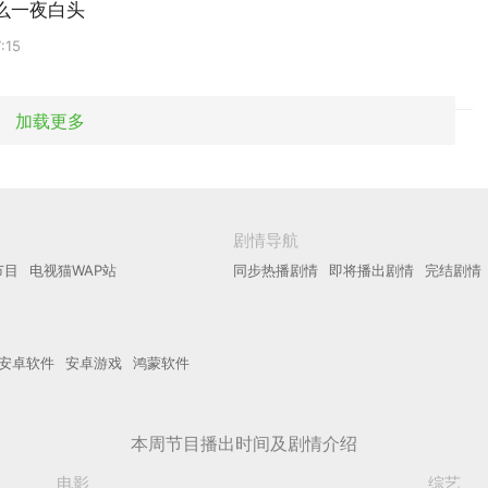
么一夜白头
:15
加载更多
剧情导航
节目
电视猫WAP站
同步热播剧情
即将播出剧情
完结剧情
安卓软件
安卓游戏
鸿蒙软件
本周节目播出时间及剧情介绍
电影
综艺