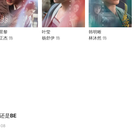
景黎
叶莹
韩明晰
正杰
饰
杨舒伊
饰
林沐然
饰
还是BE
:08