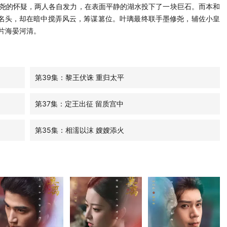
尧的怀疑，两人各自发力，在表面平静的湖水投下了一块巨石。而本和
的名头，却在暗中搅弄风云，筹谋篡位。叶璃最终联手墨修尧，辅佐小皇
片海晏河清。
第39集：黎王伏诛 重归太平
第37集：定王出征 留质宫中
第35集：相濡以沫 嫂嫂添火