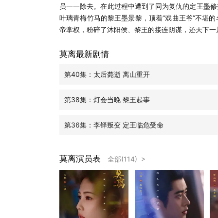
员一一除去。在此过程中遭到了同为复仇的定王墨修
叶璃青梅竹马的黎王墨景黎，顶着“戏曲王爷”不堪
帝掌权，粉碎了沐阳侯、黎王的接连阴谋，还天下一
莫离最新剧情
第40集：太后薨逝 离山重开
第38集：灯会当晚 黎王起事
第36集：李铎叛变 定王临危受命
莫离演员表
全部(114) >