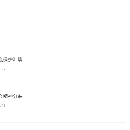
么保护叶璃
:17
会精神分裂
:21