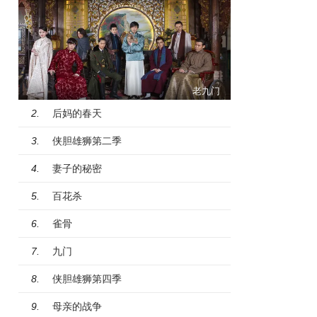
老九门
后妈的春天
2.
侠胆雄狮第二季
3.
妻子的秘密
4.
百花杀
5.
雀骨
6.
九门
7.
侠胆雄狮第四季
8.
母亲的战争
9.