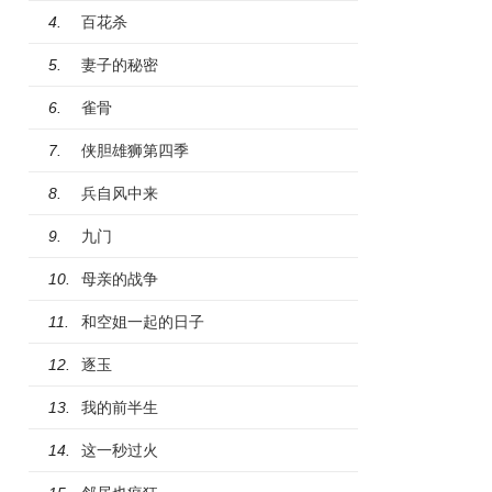
百花杀
4.
妻子的秘密
5.
雀骨
6.
侠胆雄狮第四季
7.
兵自风中来
8.
九门
9.
母亲的战争
10.
和空姐一起的日子
11.
逐玉
12.
我的前半生
13.
这一秒过火
14.