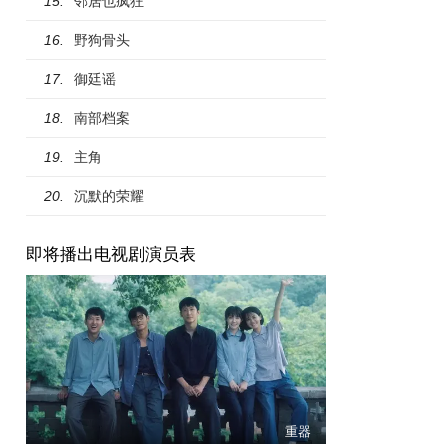
邻居也疯狂
15.
野狗骨头
16.
御廷谣
17.
南部档案
18.
主角
19.
沉默的荣耀
20.
即将播出电视剧演员表
重器