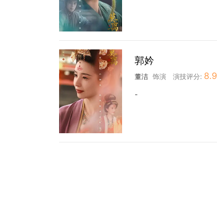
郭妗
8.9
董洁
饰演
演技评分:
-