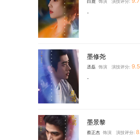
9.7
白鹿
饰演
演技评分:
-
墨修尧
9.5
丞磊
饰演
演技评分:
-
墨景黎
8
蔡正杰
饰演
演技评分: