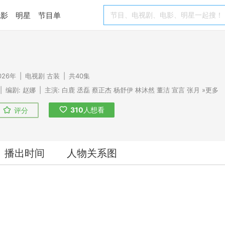
电影
明星
节目单
026年
|
电视剧
古装
|
共40集
|
编剧:
赵娜
|
主演:
白鹿
丞磊
蔡正杰
杨舒伊
林沐然
董洁
宣言
张月
»更多
310
人想看
评分
播出时间
人物关系图