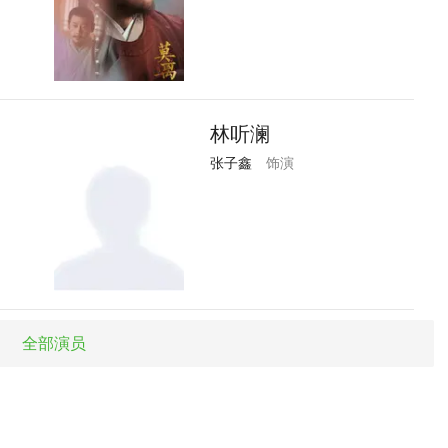
林听澜
张子鑫
饰演
全部演员