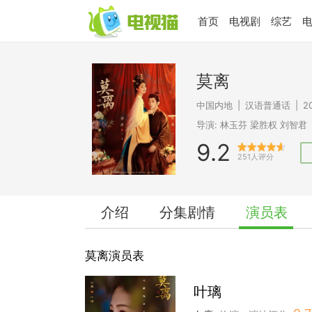
首页
电视剧
综艺
莫离
中国内地
|
汉语普通话
|
2
导演:
林玉芬
梁胜权
刘智君
9.2
251人评分
介绍
分集剧情
演员表
莫离演员表
叶璃