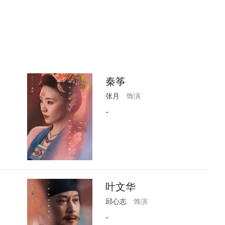
秦筝
张月
饰演
-
叶文华
邱心志
饰演
-