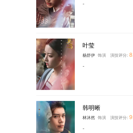
-
叶莹
8
杨舒伊
饰演
演技评分:
-
韩明晰
9
林沐然
饰演
演技评分:
-