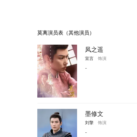
莫离演员表（其他演员）
凤之遥
宣言
饰演
-
墨修文
刘擎
饰演
-