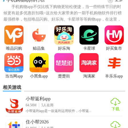
3.超多的特价专区每天都有，九块九包邮专场、品牌清仓、秒
手机购物app不仅比线下购物更轻松便捷，当一些特殊节日的时
杀专场等等都是可以让你买
候更有超多优惠折扣哦~这次给大家带来的一期手机购物软件排行榜
最强榜单，包括唯品闪购、好乐淘、卡星球等等购物app，在这里，
【小帮返利app特色】
可以利用多种搜索方式...
1、通过软件用户可以买到很多的低价格商品，物美价廉；
2、还可以带来很多的佣金返利，买得多就返的多得的多；
唯品闪购
鲸品集
好乐淘
卡星球
好买集市
3、拥有很多高质量的商品，都拥有正品的保障，放心购买；
4、软件中还经常的举行各种各大的活动，满减、发放优惠券
等；
当当网app
小黑鱼app
楚楚街
淘满家
丰乐乐app
相关游戏
【小帮返利app功能】
小帮返利app
1.九块九包邮专场——低价好物还包邮
64.58M
5
人在用
下载
小帮返利app是一款返利运用软件，小帮返...
2.品牌清仓——品质保障还实惠
住小帮2026
3.秒杀专场——全网爆款来秒杀