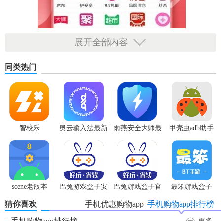
展开全部内容
同类热门
智校乐
奥云输入法最新
雨燕安全大师最
甲壳虫adb助手
【小帮返利app说明】
版
新版本
无广告版
1.这是一款全民都非常喜欢的省钱神器，海量的商品信息可以
让你自由的
选择
，你要的在这里都能找到。
scene老版本
巴兔游戏盒子安
巴兔游戏盒子官
最笨游戏盒子
2.特别专业的省钱助手，让你在这里绝对不会多花一分的冤枉
卓版
网最新版
钱，而且是用最低价格购买优质物品。
猜你喜欢
手机优惠购物app
手机购物app排行榜
手机购物app排行榜
更多