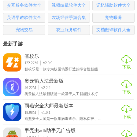
【小帮返利app亮点】
交互服务软件大全
视频编辑软件大全
记忆辅助软件大全
A、免费领取优惠券，实现先领券后购买，商品每次更便宜；
英语早教软件大全
农场经营手游合集
宠物喂养
B、买件商品都可以包邮，先下单
商家
会极速的配送，无需等
宠物交易
农业服务软件
文档翻译软件大全
待；
最新手游
C、每日定时更新精品商品，件件都是最新最火爆的商品；
智校乐
【小帮返利app测评】
122.22M
v2.0.9
下载
智校乐是一款专为校园场景打造的综合性智能...
1、所谓的返利其实也就是商家促销的手段，不过都是真实有
奥云输入法最新版
效的，有兴趣的朋友可以来试试。
46.22M
v2.2.2
下载
2、超多好物都能任你下手购买，价格、质量都是顶尖的，买
奥云输入法最新版是一款基于人工智能技术打...
到绝对就是赚到。
雨燕安全大师最新版本
18.98M
v1.0.1
3、佣金可以轻松赚取并且提取，为更多朋友带来网赚福利，
下载
雨燕安全大师是一款集病毒查杀、隐私保护、...
快点行动不要错过了“小帮返利”！
甲壳虫adb助手无广告版