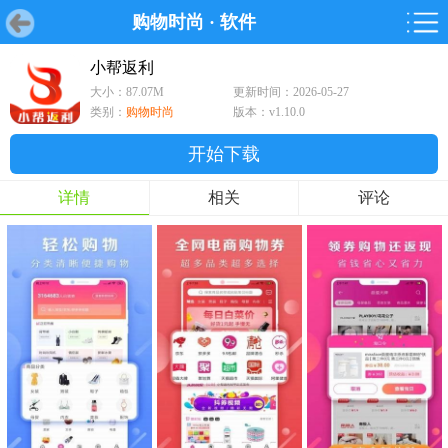
购物时尚
·
软件
首页
首页
游戏
软件
游戏
鸿蒙
鸿蒙
软件
专题
鸿蒙游戏
鸿蒙软件
专题
小帮返利
大小：87.07M
更新时间：2026-05-27
游戏
软件
类别：
购物时尚
版本：v1.10.0
开始下载
详情
相关
评论