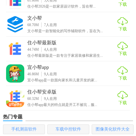
61.86M
5
人在用
下载
住小帮2026是一款家居设计软件，旨在帮...
4.超值大牌——大牌推荐天天有
文小帮
5.淘抢购——限时抢，过时不候
68.70M
7
人在用
下载
文小帮是一款智能化的写作辅助软件，旨在为...
6.20元专区——物美价廉还包邮
住小帮最新版
7.产品
分类
——超多分类超多品牌
44.74M
4
人在用
下载
住小帮最新版是一款专注于家居装修和家居生...
【小帮返利app优势】
宜小帮app
【省钱最多】免费领取优惠券。先领券，后购物，每次购物
46.86M
9
人在用
下载
都比别人更便宜!
宜小帮app是一款面向家长和儿童开发的家...
【件件包邮】全场包邮!呼朋唤友来抢购，再也不必纠结
快递
住小帮安卓版
60.32M
9
人在用
费!
下载
住小帮app最大的特点就是开工不被坑，服...
【精心选品】专业编辑精选
折扣
优惠，每日定时更新。
热门专题
【品种丰富】每日更新商品，折扣优惠潮品新品随时上架。
手机测亩软件
车载中控软件
图像美化软件大全