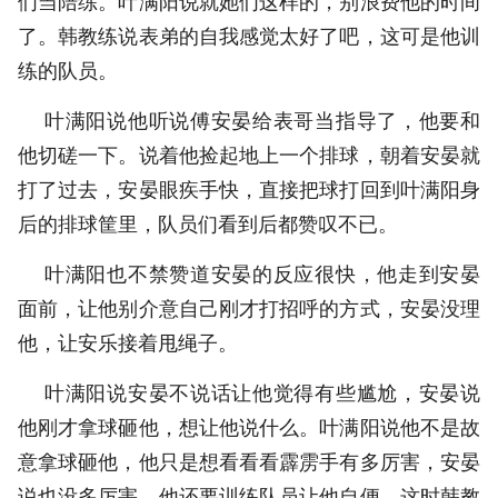
们当陪练。叶满阳说就她们这样的，别浪费他的时间
了。韩教练说表弟的自我感觉太好了吧，这可是他训
练的队员。
叶满阳说他听说傅安晏给表哥当指导了，他要和
他切磋一下。说着他捡起地上一个排球，朝着安晏就
打了过去，安晏眼疾手快，直接把球打回到叶满阳身
后的排球筐里，队员们看到后都赞叹不已。
叶满阳也不禁赞道安晏的反应很快，他走到安晏
面前，让他别介意自己刚才打招呼的方式，安晏没理
他，让安乐接着甩绳子。
叶满阳说安晏不说话让他觉得有些尴尬，安晏说
他刚才拿球砸他，想让他说什么。叶满阳说他不是故
意拿球砸他，他只是想看看看霹雳手有多厉害，安晏
说也没多厉害，他还要训练队员让他自便。这时韩教